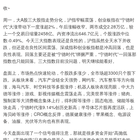
收~
周一，大A股三大股指走势分化，沪指窄幅震荡，创业板指在“宁德时
代”大涨带动下一度涨超2%，午后涨幅收窄。两市成交2.28万亿，较
上一个交易日缩量2458亿。内资净流出646.7亿元，个股涨跌中位
数-0.49%。今天三大指数表现还是良性的，沪指虽然全天水下并收
跌，但还是在良性区间震荡。深成指和创业板指都是冲高回落，也是
良性表现。回落主要还是被“宁德时代”绑捆严重，“宁德时代”一回落那
指数也只能回落。三大指数目前没问题，明天继续能看好。
盘面上，市场热点快速轮动，个股跌多涨少，全市场超3300只个股下
跌。从板块来看，汽车产业链全天强势，网约车、汽车整车等方向领
涨，海马汽车、时空科技等多股涨停；机器人板块表现亮眼，中大力
德等涨停；游戏、影视传媒概念震荡走高，完美世界等涨停；猪肉、
预制菜等大消费概念集体上行，得利斯等涨停；固态电池、储能等板
块走高，宁德时代涨9.14%创历史新高；半导体芯片股再度活跃，上
海贝岭等涨停；CRO概念反弹，德展健康涨停；苹果概念、电源设
备、油服、光伏等方向也有所表现。
今天盘面出现了一个信号值得注意，那就是很多资金开始“高抛低
吸”。“高抛低吸”只有量化最开心，对于追涨资金来说是很受打击的。