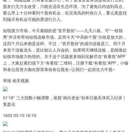
股友们无力去改变，只能去适应生态环境。为了避免日内追到高点，
要么早上十分钟看到个股有机会，在没涨高的时候介入，要么尾盘找
到隔天有机会可能的票进行介入。
短线接力市场，今天最靓的是“首开股份”——九天八板。可“一枝独
秀”并没有带动短线连板市场。反而今天“中高标个股”分歧是放大的，
这四个月以来都是这样。不过，“首开股份”的成功连板是三、四个月
来首个连板龙头，是比较让人兴奋的。如果明天继续连板，是能激起
短线市场接力热情的。关于这个话题更多独到见解尽在“有看投”APP
上，大家赶紧扫描下方“有看投”二维码，注册下载“有看投”APP，小编
和各位投资大咖在那里恭候各位股友~让我们一起抓住大牛股~
举报 相关视频
01'18'' 三大指数小幅调整，港股“南向资金”创单日最高净买入纪录丨
复盘论
1603 03-10 16:19