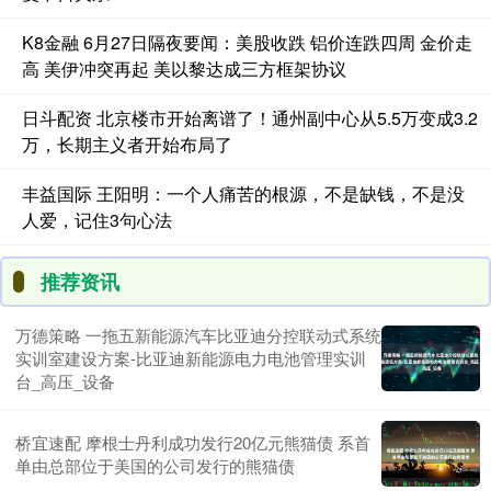
K8金融 6月27日隔夜要闻：美股收跌 铝价连跌四周 金价走
高 美伊冲突再起 美以黎达成三方框架协议
日斗配资 北京楼市开始离谱了！通州副中心从5.5万变成3.2
万，长期主义者开始布局了
丰益国际 王阳明：一个人痛苦的根源，不是缺钱，不是没
人爱，记住3句心法
推荐资讯
万德策略 一拖五新能源汽车比亚迪分控联动式系统
实训室建设方案-比亚迪新能源电力电池管理实训
台_高压_设备
桥宜速配 摩根士丹利成功发行20亿元熊猫债 系首
单由总部位于美国的公司发行的熊猫债