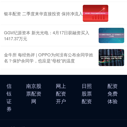
银丰配资 二季度来华直接投资 保持净流入
GGV纪源资本 新光光电：4月17日获融资买入
1417.37万元
金牛所 每经热评 | OPPO为何没有公布余同学姓
名？保护余同学，也应是“母校”的温度
信
南京股
网上
日照
配资
钰
票配资
配资
股票
免费
证
网
开户
配资
体验
券