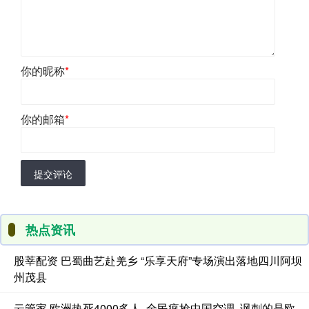
你的昵称
*
你的邮箱
*
提交评论
热点资讯
股莘配资 巴蜀曲艺赴羌乡 “乐享天府”专场演出落地四川阿坝
州茂县
云管家 欧洲热死4000多人, 全民疯抢中国空调, 讽刺的是欧