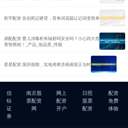
胜宇配资 告别死记硬背，背单词花园让记词变简单
鼎配配资 婴儿消毒柜有辐射吗安全吗？小心四大危
害智商税！_产品_低品质_性能
星星配资 国庆假期，实地考察济南画室正当时
信
南京股
网上
日照
配资
钰
票配资
配资
股票
免费
证
网
开户
配资
体验
券