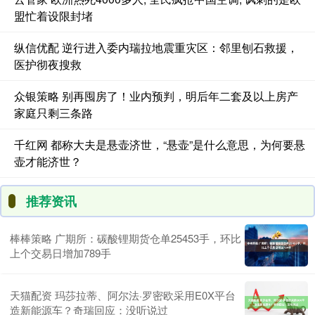
盟忙着设限封堵
纵信优配 逆行进入委内瑞拉地震重灾区：邻里刨石救援，
医护彻夜搜救
众银策略 别再囤房了！业内预判，明后年二套及以上房产
家庭只剩三条路
千红网 都称大夫是悬壶济世，“悬壶”是什么意思，为何要悬
壶才能济世？
推荐资讯
棒棒策略 广期所：碳酸锂期货仓单25453手，环比
上个交易日增加789手
天猫配资 玛莎拉蒂、阿尔法·罗密欧采用E0X平台
造新能源车？奇瑞回应：没听说过