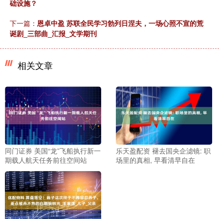
础设施？
下一篇：
恩卓中盈 苏联全民学习勃列日涅夫，一场心照不宣的荒
诞剧_三部曲_汇报_文学期刊
相关文章
同门证券 美国“龙”飞船执行新一
乐天盈配资 褪去国央企滤镜: 职
期载人航天任务前往空间站
场里的真相, 早看清早自在