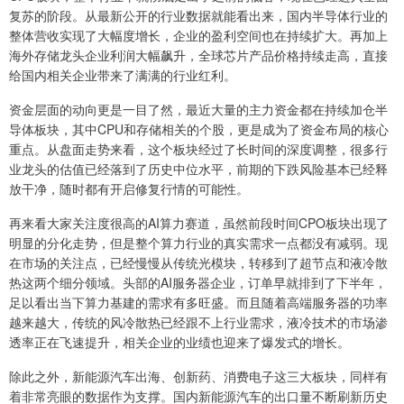
复苏的阶段。从最新公开的行业数据就能看出来，国内半导体行业的
整体营收实现了大幅度增长，企业的盈利空间也在持续扩大。再加上
海外存储龙头企业利润大幅飙升，全球芯片产品价格持续走高，直接
给国内相关企业带来了满满的行业红利。
资金层面的动向更是一目了然，最近大量的主力资金都在持续加仓半
导体板块，其中CPU和存储相关的个股，更是成为了资金布局的核心
重点。从盘面走势来看，这个板块经过了长时间的深度调整，很多行
业龙头的估值已经落到了历史中位水平，前期的下跌风险基本已经释
放干净，随时都有开启修复行情的可能性。
再来看大家关注度很高的AI算力赛道，虽然前段时间CPO板块出现了
明显的分化走势，但是整个算力行业的真实需求一点都没有减弱。现
在市场的关注点，已经慢慢从传统光模块，转移到了超节点和液冷散
热这两个细分领域。头部的AI服务器企业，订单早就排到了下半年，
足以看出当下算力基建的需求有多旺盛。而且随着高端服务器的功率
越来越大，传统的风冷散热已经跟不上行业需求，液冷技术的市场渗
透率正在飞速提升，相关企业的业绩也迎来了爆发式的增长。
除此之外，新能源汽车出海、创新药、消费电子这三大板块，同样有
着非常亮眼的数据作为支撑。国内新能源汽车的出口量不断刷新历史