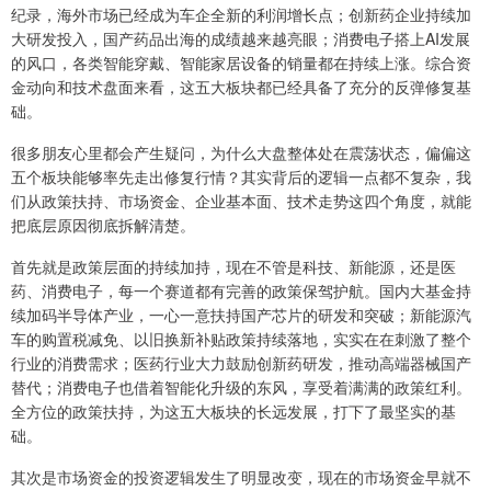
纪录，海外市场已经成为车企全新的利润增长点；创新药企业持续加
大研发投入，国产药品出海的成绩越来越亮眼；消费电子搭上AI发展
的风口，各类智能穿戴、智能家居设备的销量都在持续上涨。综合资
金动向和技术盘面来看，这五大板块都已经具备了充分的反弹修复基
础。
很多朋友心里都会产生疑问，为什么大盘整体处在震荡状态，偏偏这
五个板块能够率先走出修复行情？其实背后的逻辑一点都不复杂，我
们从政策扶持、市场资金、企业基本面、技术走势这四个角度，就能
把底层原因彻底拆解清楚。
首先就是政策层面的持续加持，现在不管是科技、新能源，还是医
药、消费电子，每一个赛道都有完善的政策保驾护航。国内大基金持
续加码半导体产业，一心一意扶持国产芯片的研发和突破；新能源汽
车的购置税减免、以旧换新补贴政策持续落地，实实在在刺激了整个
行业的消费需求；医药行业大力鼓励创新药研发，推动高端器械国产
替代；消费电子也借着智能化升级的东风，享受着满满的政策红利。
全方位的政策扶持，为这五大板块的长远发展，打下了最坚实的基
础。
其次是市场资金的投资逻辑发生了明显改变，现在的市场资金早就不