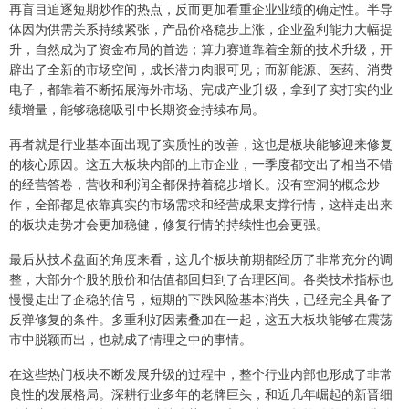
再盲目追逐短期炒作的热点，反而更加看重企业业绩的确定性。半导
体因为供需关系持续紧张，产品价格稳步上涨，企业盈利能力大幅提
升，自然成为了资金布局的首选；算力赛道靠着全新的技术升级，开
辟出了全新的市场空间，成长潜力肉眼可见；而新能源、医药、消费
电子，都靠着不断拓展海外市场、完成产业升级，拿到了实打实的业
绩增量，能够稳稳吸引中长期资金持续布局。
再者就是行业基本面出现了实质性的改善，这也是板块能够迎来修复
的核心原因。这五大板块内部的上市企业，一季度都交出了相当不错
的经营答卷，营收和利润全都保持着稳步增长。没有空洞的概念炒
作，全部都是依靠真实的市场需求和经营成果支撑行情，这样走出来
的板块走势才会更加稳健，修复行情的持续性也会更强。
最后从技术盘面的角度来看，这几个板块前期都经历了非常充分的调
整，大部分个股的股价和估值都回归到了合理区间。各类技术指标也
慢慢走出了企稳的信号，短期的下跌风险基本消失，已经完全具备了
反弹修复的条件。多重利好因素叠加在一起，这五大板块能够在震荡
市中脱颖而出，也就成了情理之中的事情。
在这些热门板块不断发展升级的过程中，整个行业内部也形成了非常
良性的发展格局。深耕行业多年的老牌巨头，和近几年崛起的新晋细