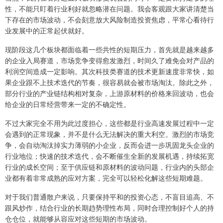
性，不能只盯着行业利好就忽略潜在问题。我会客观跟大家讲清楚当
下存在的市场波动，不会刻意放大风险制造投资焦虑，平常心看待行
业发展中的正常起伏就好。
现阶段这几个板块都面临着一些共性的短期压力，首先就是越来越多
的企业入局赛道，市场竞争变得愈发激烈，时间久了难免会对产品的
利润空间造成一定影响。其次科技类赛道的技术更新速度非常快，如
果企业跟不上技术迭代的节奏，很容易就会被市场淘汰。除此之外，
部分行业的产业链结构相对复杂，上游原材料的价格来回波动，也会
给企业的日常经营带来一定的不确定性。
不过大家完全不用为此过度担心，这些都是行业高速发展过程中一定
会遇到的正常现象，并不是什么无法解决的重大利空。激烈的市场竞
争，会自动淘汰掉实力薄弱的小企业，反而会进一步巩固龙头企业的
行业地位；快速的技术迭代，会不断催生全新的发展机遇，持续拓宽
行业的成长空间；至于供应链和原材料的波动问题，行业内的头部企
业都有着非常成熟的应对方案，完全可以轻松化解这些短期难题。
对于我们普通散户来说，只要保持平和的投资心态，不盲目追高、不
跟风炒作，结合行业的长期趋势理性布局，同时合理控制好个人的持
仓仓位，就能够从容应对这些短期的市场波动。