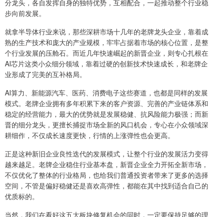
分龙头，各自发挥自身的独特优势，互相配合，一起推动整个行业稳
步向前发展。
就拿半导体行业来说，那些深耕市场十几年的老牌龙头企业，靠着成
熟的生产技术和庞大的产业规模，牢牢占据着市场的核心位置，是整
个行业发展的压舱石。而近几年快速崛起的新晋企业，则专心扎根在
AI芯片这类小众细分领域，靠着过硬的创新技术快速成长，和老牌企
业形成了完美的互补格局。
AI算力、新能源汽车、医药、消费电子这些赛道，也都是同样的发展
模式。老牌企业拥有多年积累下来的客户资源、完善的产业链体系和
稳定的经营能力，最大的优势就是发展稳健、抗风险能力极强；而新
晋的细分龙头，更擅长捕捉市场全新的风口机会，专心在小众领域深
耕细作，不仅成长速度更快，行情的上涨弹性也会更高。
正是这种新旧企业良性迭代的发展模式，让整个行业的发展活力变得
越来越足。老牌企业稳住行业基本盘，新晋企业全力开拓全新市场，
不仅优化了整体的行业格局，也给我们普通投资者带来了更多的选择
空间，不管是偏好稳健还是喜欢高弹性，都能在其中找到适合自己的
优质标的。
当然，我们在看好这五大板块修复机会的同时，一定要保持足够的理