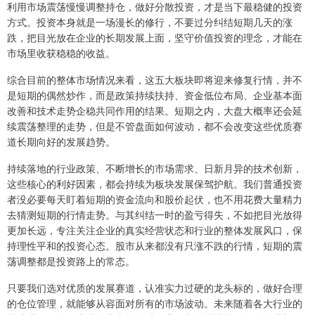
利用市场震荡慢慢调整持仓，做好分散投资，才是当下最稳健的投资
方式。投资本身就是一场漫长的修行，不要过分纠结短期几天的涨
跌，把目光放在企业的长期发展上面，坚守价值投资的理念，才能在
市场里收获稳稳的收益。
综合目前的整体市场情况来看，这五大板块即将迎来修复行情，并不
是短期的偶然炒作，而是政策持续扶持、资金低位布局、企业基本面
改善和技术走势企稳共同作用的结果。短期之内，大盘大概率还会延
续震荡整理的走势，但是不管盘面如何波动，都不会改变这些优质赛
道长期向好的发展趋势。
持续落地的行业政策、不断增长的市场需求、日新月异的技术创新，
这些核心的利好因素，都会持续为板块发展保驾护航。我们普通投资
者没必要每天盯着短期的资金流向和股价起伏，也不用花费大量精力
去猜测短期的行情走势。与其纠结一时的盈亏得失，不如把目光放得
更加长远，专注关注企业的真实经营状态和行业的整体发展风口，保
持理性平和的投资心态。股市从来都没有只涨不跌的行情，短期的震
荡调整都是投资路上的常态。
只要我们选对优质的发展赛道，认准实力过硬的龙头标的，做好合理
的仓位管理，就能够从容面对所有的市场波动。未来随着各大行业的