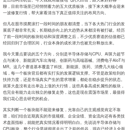
聊，目前市场里已经悄悄蓄力的五大优质板块，接下来大概率会迎来
一波修复行情，帮大家看清当下真正值得关注的布局方向。
但凡在股市摸爬滚打一段时间的朋友都清楚，当下各大热门行业的发
展底子都非常扎实，长期稳步向上的大趋势从来都没有被打破。经历
了前一段时间的板块轮动和深度调整之后，不少优质赛道的估值都已
经回归到了合理区间，行业本身的成长潜力也被充分释放出来。
我今天重点要说的五个方向，分别是半导体存储与CPU、AI算力超节
点与液冷、新能源汽车出海链、创新药与高端器械、消费电子AIoT与
MR。这几个赛道基本覆盖了科技、新能源、医药、消费几大核心领
域，每一个板块背后都有实打实的发展逻辑支撑。不管是政策给到的
扶持力度，还是市场真实产生的需求增量，都处在稳步提升的状态。
就算大盘没有走出单边上涨的大行情，这些具备高成长属性的板块，
也完全有能力走出独立的修复走势，这也是现在震荡市场里，最值得
我们花心思去研究的机会。
其实判断一个板块能不能迎来修复，光靠自己的主观感觉肯定不靠
谱，咱们结合近期真实的市值规模、企业业绩、资金流向还有各类技
术盘面指标，就能把真实情况看得明明白白。先说说半导体存储与
CPU板块，整个行业早就彻底走出了之前的低谷，现在已经进入全面