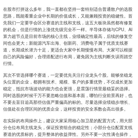
在股市打拼这么多年，我一直都在坚持一套特别适合普通散户的选股
思路，既能看重企业中长期的价值成长，又能兼顾投资的稳健性。首
先我们一定要学会区分赛道的主线和支线，这五大板块虽然都有修复
的机会，但是行情的上涨优先级完全不一样。半导体存储与CPU、AI
算力超节点是目前市场的核心主线，业绩确定性最高，后续的修复空
间也会更大；新能源汽车出海、创新药、消费电子属于优质支线赛
道，长期成长潜力十足，更适合大家中长期慢慢布局。大家可以根据
自己的风险偏好，合理搭配进行布局，避免因为主线判断失误而踏空
行情。
其次不管选择哪个赛道，一定要优先关注行业龙头个股。能够坐稳龙
头位置的企业，都拥有技术、规模、客户的多重优势，不仅成长更加
稳定，抵抗市场波动的能力也会更强，是震荡行情里最稳妥的选择。
同时选股的时候千万不要忽略估值和基本面，哪怕行业前景再好，也
不要去盲目追高那些估值严重偏高的标的。尽量选择业绩稳步增长、
估值处在合理区间的优质企业，这样投资的安全系数会高出很多。
在实际的布局操作上，建议大家采用核心加卫星的配置方式，用大部
分仓位布局主线龙头，保证投资组合的稳定性；小部分仓位配置支线
赛道的优质标的，提升整体的收益弹性。另外不要一次性满仓操作，