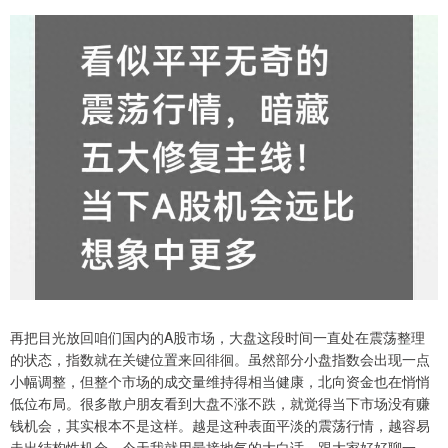
再把目光放回咱们国内的A股市场，大盘这段时间一直处在震荡整理
的状态，指数就在关键位置来回徘徊。虽然部分小盘指数会出现一点
小幅调整，但整个市场的成交量维持得相当健康，北向资金也在悄悄
低位布局。很多散户朋友看到大盘不涨不跌，就觉得当下市场没有赚
钱机会，其实根本不是这样。越是这种表面平淡的震荡行情，越容易
走出结构性机会。今天我就用最接地气的大白话，跟大家好好聊一