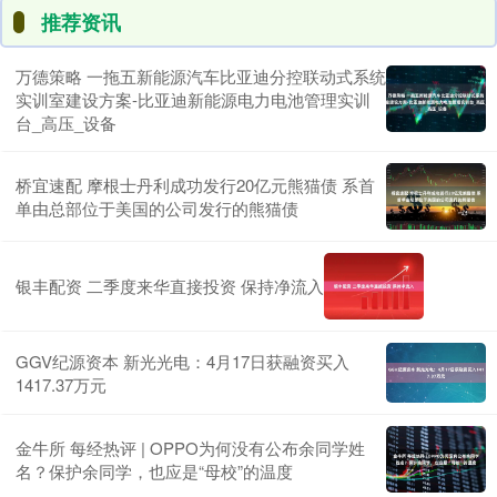
推荐资讯
万德策略 一拖五新能源汽车比亚迪分控联动式系统
实训室建设方案-比亚迪新能源电力电池管理实训
台_高压_设备
桥宜速配 摩根士丹利成功发行20亿元熊猫债 系首
单由总部位于美国的公司发行的熊猫债
银丰配资 二季度来华直接投资 保持净流入
GGV纪源资本 新光光电：4月17日获融资买入
1417.37万元
金牛所 每经热评 | OPPO为何没有公布余同学姓
名？保护余同学，也应是“母校”的温度