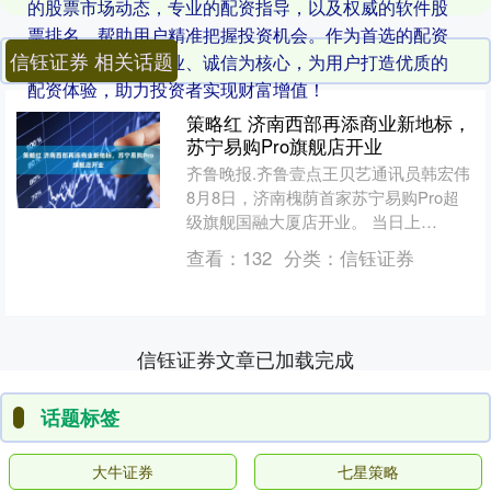
的股票市场动态，专业的配资指导，以及权威的软件股
票排名，帮助用户精准把握投资机会。作为首选的配资
信钰证券 相关话题
炒股网，我们以专业、诚信为核心，为用户打造优质的
配资体验，助力投资者实现财富增值！
策略红 济南西部再添商业新地标，
苏宁易购Pro旗舰店开业
齐鲁晚报.齐鲁壹点王贝艺通讯员韩宏伟
8月8日，济南槐荫首家苏宁易购Pro超
级旗舰国融大厦店开业。 当日上
午，“约惠槐荫”夏日消费季家电等消费
查看：
132
分类：
信钰证券
品以旧换新“五进”....
信钰证券文章已加载完成
话题标签
大牛证券
七星策略