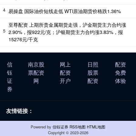
4
易操盘 国际油价短线走低 WTI原油期货价格跌1.36%
至尊配资 上期所贵金属期货走强，沪金期货主力合约涨
5
2.90%，报922元/克；沪银期货主力合约涨3.83%，报
15276元/千克
信
南京股
网上
日照
配资
钰
票配资
配资
股票
免费
证
网
开户
配资
体验
券
友情链接：
Powered by
信钰证券
RSS地图
HTML地图
Copyright
© 2023-2026