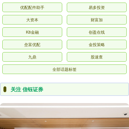
优配配件助手
易多投资
大资本
财富加
K8金融
创盈在线
垒富优配
金投策略
九鼎
股速查
全部话题标签
关注 信钰证券