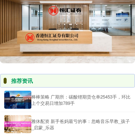
推荐资讯
棒棒策略 广期所：碳酸锂期货仓单25453手，环比
上个交易日增加789手
雅休配资 新手爸妈最亏的事：忽略音乐早教_孩子
_启蒙_乐器