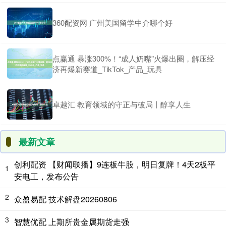
360配资网 广州美国留学中介哪个好
点赢通 暴涨300%！“成人奶嘴”火爆出圈，解压经
济再爆新赛道_TikTok_产品_玩具
卓越汇 教育领域的守正与破局丨醇享人生
最新文章
创利配资 【财闻联播】9连板牛股，明日复牌！4天2板平
1
安电工，发布公告
2
众盈易配 技术解盘20260806
3
智慧优配 上期所贵金属期货走强