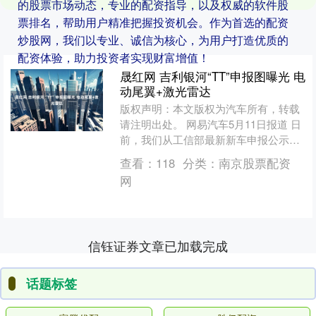
的股票市场动态，专业的配资指导，以及权威的软件股
票排名，帮助用户精准把握投资机会。作为首选的配资
炒股网，我们以专业、诚信为核心，为用户打造优质的
配资体验，助力投资者实现财富增值！
晟红网 吉利银河“TT”申报图曝光 电
动尾翼+激光雷达
版权声明：本文版权为汽车所有，转载
请注明出处。 网易汽车5月11日报道 日
前，我们从工信部最新新车申报公示中
获悉，吉利银河旗下全新纯电轿跑车型
查看：
118
分类：
南京股票配资
—— 内部代号银....
网
信钰证券文章已加载完成
话题标签