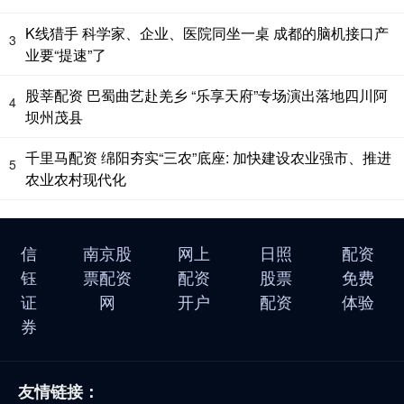
K线猎手 科学家、企业、医院同坐一桌 成都的脑机接口产
3
业要“提速”了
股莘配资 巴蜀曲艺赴羌乡 “乐享天府”专场演出落地四川阿
4
坝州茂县
千里马配资 绵阳夯实“三农”底座: 加快建设农业强市、推进
5
农业农村现代化
信
南京股
网上
日照
配资
钰
票配资
配资
股票
免费
证
网
开户
配资
体验
券
友情链接：