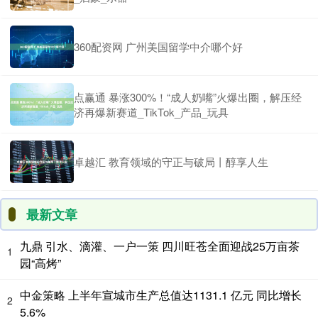
360配资网 广州美国留学中介哪个好
点赢通 暴涨300%！“成人奶嘴”火爆出圈，解压经
济再爆新赛道_TikTok_产品_玩具
卓越汇 教育领域的守正与破局丨醇享人生
最新文章
九鼎 引水、滴灌、一户一策 四川旺苍全面迎战25万亩茶
1
园“高烤”
中金策略 上半年宣城市生产总值达1131.1 亿元 同比增长
2
5.6%