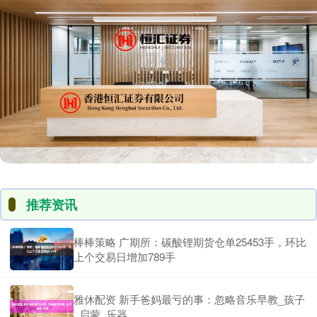
推荐资讯
棒棒策略 广期所：碳酸锂期货仓单25453手，环比
上个交易日增加789手
雅休配资 新手爸妈最亏的事：忽略音乐早教_孩子
_启蒙_乐器