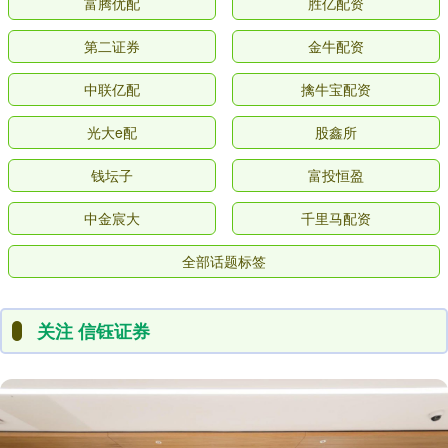
富腾优配
胜亿配资
第二证券
金牛配资
中联亿配
擒牛宝配资
光大e配
股鑫所
钱坛子
富投恒盈
中金宸大
千里马配资
全部话题标签
关注 信钰证券