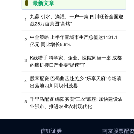
最新文章
九鼎 引水、滴灌、一户一策 四川旺苍全面迎
1
战25万亩茶园“高烤”
中金策略 上半年宣城市生产总值达1131.1
2
亿元 同比增长5.6%
K线猎手 科学家、企业、医院同坐一桌 成都
3
的脑机接口产业要“提速”了
股莘配资 巴蜀曲艺赴羌乡 “乐享天府”专场演
4
出落地四川阿坝州茂县
千里马配资 绵阳夯实“三农”底座: 加快建设农
5
业强市、推进农业农村现代化
信钰证券
南京股票配