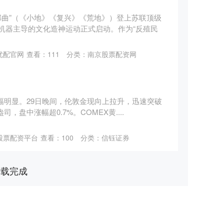
三部曲”（《小地》《复兴》《荒地》）登上苏联顶级
机器主导的文化造神运动正式启动。作为“反殖民
优配官网
查看：
111
分类：
南京股票配资网
幅明显。29日晚间，伦敦金现向上拉升，迅速突破
盎司，盘中涨幅超0.7%。COMEX黄....
股票配资平台
查看：
100
分类：
信钰证券
加载完成