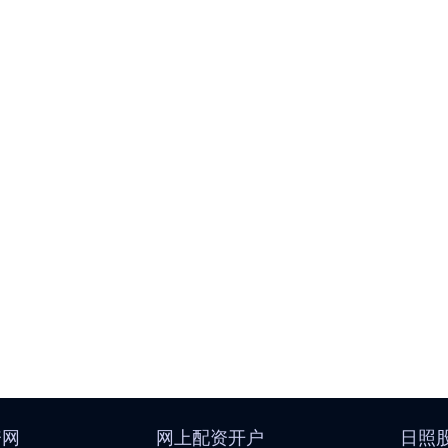
资网
网上配资开户
日照