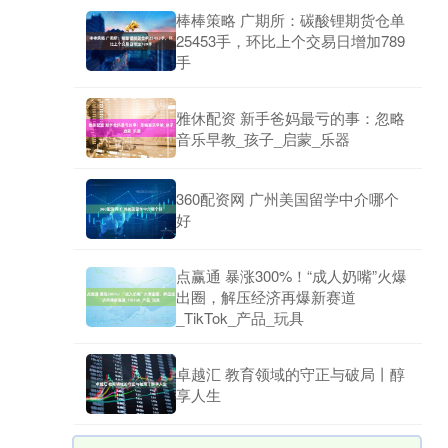
棒棒策略 广期所：碳酸锂期货仓单
25453手，环比上个交易日增加789
手
雅休配资 新手爸妈最亏的事：忽略
音乐早教_孩子_启蒙_乐器
360配资网 广州美国留学中介哪个
好
点赢通 暴涨300%！“成人奶嘴”火爆
出圈，解压经济再爆新赛道
_TikTok_产品_玩具
卓越汇 教育领域的守正与破局丨醇
享人生