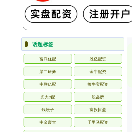
话题标签
富腾优配
胜亿配资
第二证券
金牛配资
中联亿配
擒牛宝配资
光大e配
股鑫所
钱坛子
富投恒盈
中金宸大
千里马配资