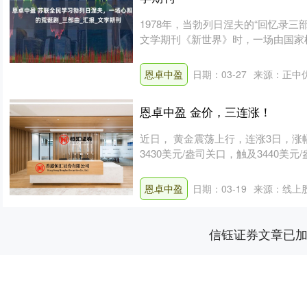
1978年，当勃列日涅夫的“回忆录
文学期刊《新世界》时，一场由国家
斗....
恩卓中盈
日期：03-27
来源：正中
恩卓中盈 金价，三连涨！
近日， 黄金震荡上行，连涨3日，涨
3430美元/盎司关口，触及3440美元/
恩卓中盈
日期：03-19
来源：线上
信钰证券文章已