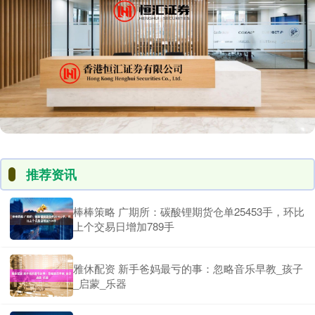
推荐资讯
棒棒策略 广期所：碳酸锂期货仓单25453手，环比
上个交易日增加789手
雅休配资 新手爸妈最亏的事：忽略音乐早教_孩子
_启蒙_乐器