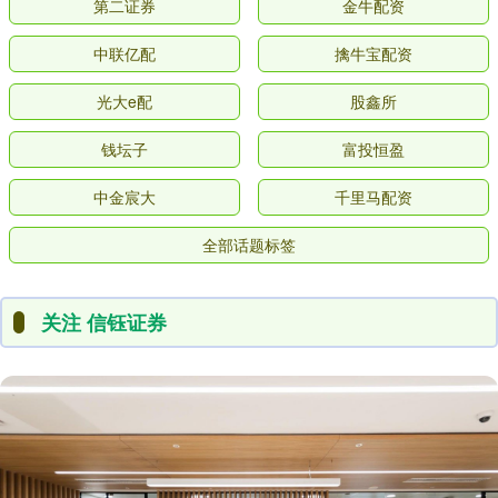
第二证券
金牛配资
中联亿配
擒牛宝配资
光大e配
股鑫所
钱坛子
富投恒盈
中金宸大
千里马配资
全部话题标签
关注 信钰证券