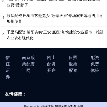
3
业要“提速”了
股莘配资 巴蜀曲艺赴羌乡 “乐享天府”专场演出落地四川阿
4
坝州茂县
千里马配资 绵阳夯实“三农”底座: 加快建设农业强市、推进
5
农业农村现代化
信
南京股
网上
日照
配资
钰
票配资
配资
股票
免费
证
网
开户
配资
体验
券
友情链接：
Powered by
信钰证券
RSS地图
HTML地图