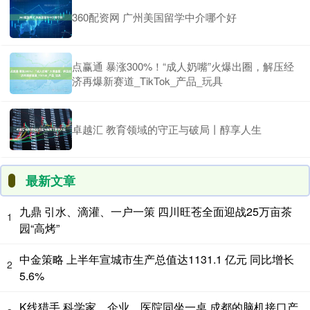
360配资网 广州美国留学中介哪个好
点赢通 暴涨300%！“成人奶嘴”火爆出圈，解压经
济再爆新赛道_TikTok_产品_玩具
卓越汇 教育领域的守正与破局丨醇享人生
最新文章
九鼎 引水、滴灌、一户一策 四川旺苍全面迎战25万亩茶
1
园“高烤”
中金策略 上半年宣城市生产总值达1131.1 亿元 同比增长
2
5.6%
K线猎手 科学家、企业、医院同坐一桌 成都的脑机接口产