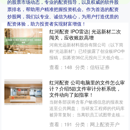
的股票市场动态，专业的配资指导，以及权威的软件股
票排名，帮助用户精准把握投资机会。作为首选的配资
炒股网，我们以专业、诚信为核心，为用户打造优质的
配资体验，助力投资者实现财富增值！
红河配资 IPO雷达| 光远新材二次
闯关，应收账款高增
河南光远新材料股份有限公司（以下简
称“光远新材”）已经披露了创业板IPO申
报稿，拟募资36亿元投向三大低介电玻
纤产线及补充流动资金。这是光远新材
查看：
148
分类：
信钰证券
继2023年7月....
红河配资 公司电脑里的文件怎么审
计？介绍5款文件审计分析系统，
文件动向了如指掌！
当财务部误将含客户敏感信息的报表发
送至公共网盘； 当研发工程师的代码库
被异常复制； 当离职员工试图带走核心
文档…… 这些真实发生的数据安全事
查看：
191
分类：
网上配资开户
件，正在将企业推向合....