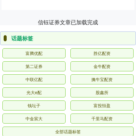
信钰证券文章已加载完成
话题标签
富腾优配
胜亿配资
第二证券
金牛配资
中联亿配
擒牛宝配资
光大e配
股鑫所
钱坛子
富投恒盈
中金宸大
千里马配资
全部话题标签