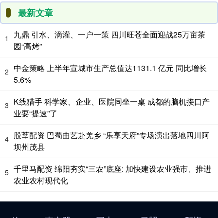
最新文章
九鼎 引水、滴灌、一户一策 四川旺苍全面迎战25万亩茶
1
园“高烤”
中金策略 上半年宣城市生产总值达1131.1 亿元 同比增长
2
5.6%
K线猎手 科学家、企业、医院同坐一桌 成都的脑机接口产
3
业要“提速”了
股莘配资 巴蜀曲艺赴羌乡 “乐享天府”专场演出落地四川阿
4
坝州茂县
千里马配资 绵阳夯实“三农”底座: 加快建设农业强市、推进
5
农业农村现代化