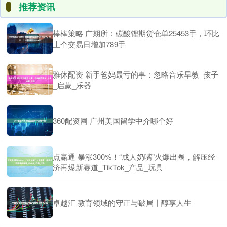
推荐资讯
棒棒策略 广期所：碳酸锂期货仓单25453手，环比
上个交易日增加789手
雅休配资 新手爸妈最亏的事：忽略音乐早教_孩子
_启蒙_乐器
360配资网 广州美国留学中介哪个好
点赢通 暴涨300%！“成人奶嘴”火爆出圈，解压经
济再爆新赛道_TikTok_产品_玩具
卓越汇 教育领域的守正与破局丨醇享人生