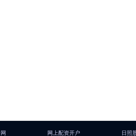
资网
网上配资开户
日照