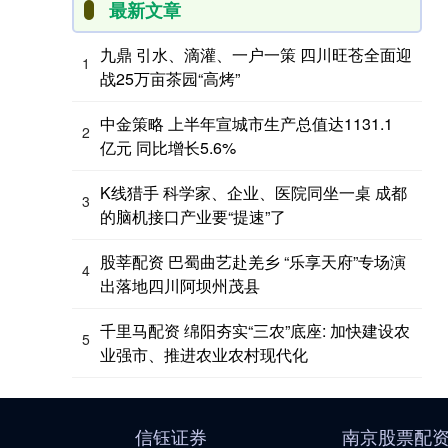
最新文章
九鼎 引水、滴灌、一户一策 四川旺苍全面迎
1
战25万亩茶园“高烤”
中金策略 上半年宣城市生产总值达1131.1
2
亿元 同比增长5.6%
K线猎手 科学家、企业、医院同坐一桌 成都
3
的脑机接口产业要“提速”了
股莘配资 巴蜀曲艺赴羌乡 “乐享天府”专场演
4
出落地四川阿坝州茂县
千里马配资 绵阳夯实“三农”底座: 加快建设农
5
业强市、推进农业农村现代化
信钰证券
南京股票配