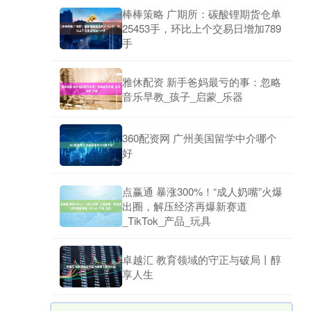
棒棒策略 广期所：碳酸锂期货仓单
25453手，环比上个交易日增加789
手
雅休配资 新手爸妈最亏的事：忽略
音乐早教_孩子_启蒙_乐器
360配资网 广州美国留学中介哪个
好
点赢通 暴涨300%！“成人奶嘴”火爆
出圈，解压经济再爆新赛道
_TikTok_产品_玩具
卓越汇 教育领域的守正与破局丨醇
享人生