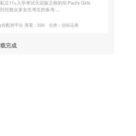
+入学考试天花板之称的St Paul's Girls
系到伦敦众多女生考生的备考....
金控配资平台
查看：
206
分类：
信钰证券
加载完成