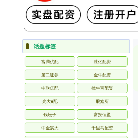
话题标签
富腾优配
胜亿配资
第二证券
金牛配资
中联亿配
擒牛宝配资
光大e配
股鑫所
钱坛子
富投恒盈
中金宸大
千里马配资