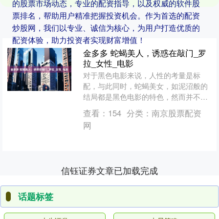
的股票市场动态，专业的配资指导，以及权威的软件股
票排名，帮助用户精准把握投资机会。作为首选的配资
炒股网，我们以专业、诚信为核心，为用户打造优质的
配资体验，助力投资者实现财富增值！
金多多 蛇蝎美人，诱惑在敲门_罗
拉_女性_电影
对于黑色电影来说，人性的考量是标
配，与此同时，蛇蝎美女，如泥沼般的
结局都是黑色电影的特色，然而并不是
所有的黑色电影都遵从这一特点，总有
查看：
154
分类：
南京股票配资
人用一种看似合理的方式来做....
网
信钰证券文章已加载完成
话题标签