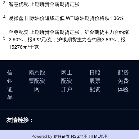
3
智慧优配 上期所贵金属期货走强
4
易操盘 国际油价短线走低 WTI原油期货价格跌1.36%
至尊配资 上期所贵金属期货走强，沪金期货主力合约涨
5
2.90%，报922元/克；沪银期货主力合约涨3.83%，报
15276元/千克
信
南京股
网上
日照
配资
钰
票配资
配资
股票
免费
证
网
开户
配资
体验
券
友情链接：
Powered by
信钰证券
RSS地图
HTML地图