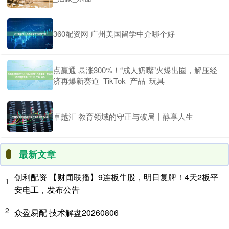
360配资网 广州美国留学中介哪个好
点赢通 暴涨300%！“成人奶嘴”火爆出圈，解压经
济再爆新赛道_TikTok_产品_玩具
卓越汇 教育领域的守正与破局丨醇享人生
最新文章
创利配资 【财闻联播】9连板牛股，明日复牌！4天2板平
1
安电工，发布公告
2
众盈易配 技术解盘20260806