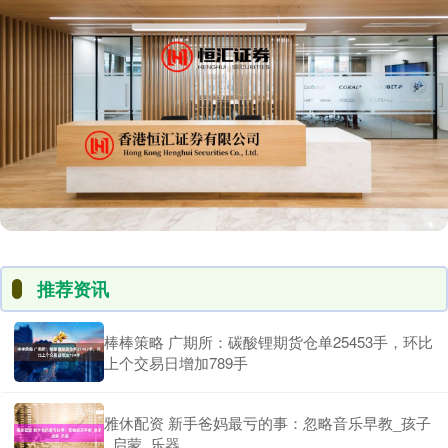
推荐资讯
棒棒策略 广期所：碳酸锂期货仓单25453手，环比
上个交易日增加789手
雅休配资 新手爸妈最亏的事：忽略音乐早教_孩子
_启蒙_乐器