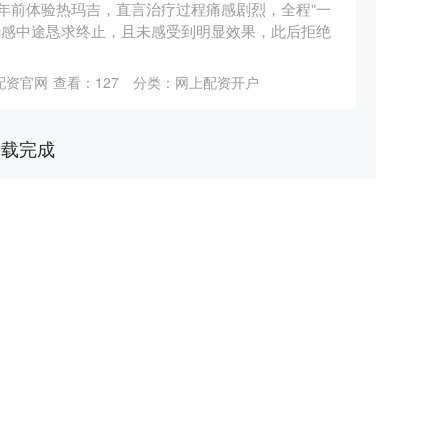
年前体验热玛吉，直言治疗过程痛感剧烈，全程“一
烧感中途恳求终止，且未感受到明显效果，此后拒绝
配资官网
查看：
127
分类：
网上配资开户
加载完成