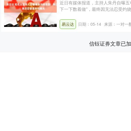
近日有媒体报道，主持人朱丹自曝五
下一下数着做”，最终因无法忍受灼
再尝....
易云达
日期：05-14
来源：一对一
信钰证券文章已