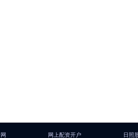
资网
网上配资开户
日照