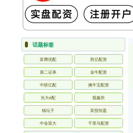
话题标签
富腾优配
胜亿配资
第二证券
金牛配资
中联亿配
擒牛宝配资
光大e配
股鑫所
钱坛子
富投恒盈
中金宸大
千里马配资