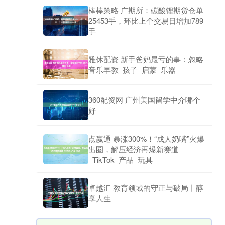
棒棒策略 广期所：碳酸锂期货仓单
25453手，环比上个交易日增加789
手
雅休配资 新手爸妈最亏的事：忽略
音乐早教_孩子_启蒙_乐器
360配资网 广州美国留学中介哪个
好
点赢通 暴涨300%！“成人奶嘴”火爆
出圈，解压经济再爆新赛道
_TikTok_产品_玩具
卓越汇 教育领域的守正与破局丨醇
享人生