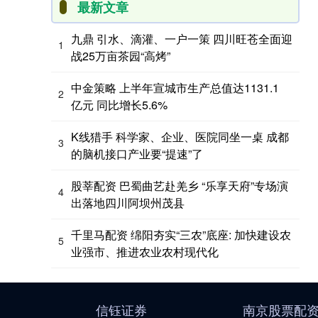
最新文章
九鼎 引水、滴灌、一户一策 四川旺苍全面迎
1
战25万亩茶园“高烤”
中金策略 上半年宣城市生产总值达1131.1
2
亿元 同比增长5.6%
K线猎手 科学家、企业、医院同坐一桌 成都
3
的脑机接口产业要“提速”了
股莘配资 巴蜀曲艺赴羌乡 “乐享天府”专场演
4
出落地四川阿坝州茂县
千里马配资 绵阳夯实“三农”底座: 加快建设农
5
业强市、推进农业农村现代化
信钰证券
南京股票配