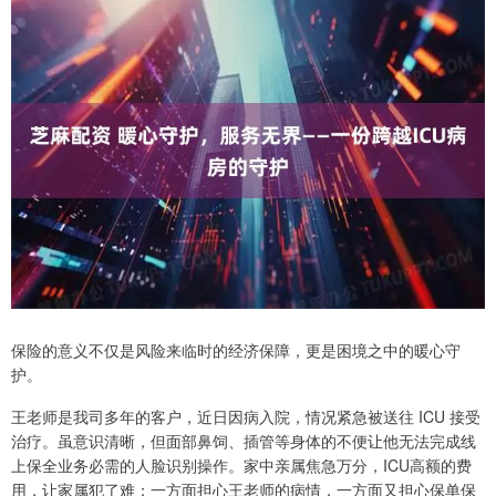
保险的意义不仅是风险来临时的经济保障，更是困境之中的暖心守
护。
王老师是我司多年的客户，近日因病入院，情况紧急被送往 ICU 接受
治疗。虽意识清晰，但面部鼻饲、插管等身体的不便让他无法完成线
上保全业务必需的人脸识别操作。家中亲属焦急万分，ICU高额的费
用，让家属犯了难；一方面担心王老师的病情，一方面又担心保单保