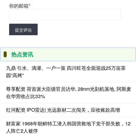
你的邮箱
*
提交评论
热点资讯
九鼎 引水、滴灌、一户一策 四川旺苍全面迎战25万亩茶
园“高烤”
尊享配资 荷首派大臣级官员访华, 28nm光刻机落地, 阿斯麦
在华营收占比33%
红河配资 IPO雷达| 光远新材二次闯关，应收账款高增
财富家 1968年朝鲜特工潜入韩国营救地下党干部失败，12
人阵亡2人被俘