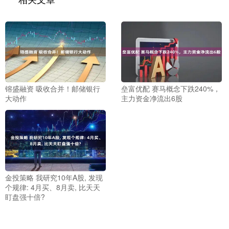
镕盛融资 吸收合并！邮储银行
垒富优配 赛马概念下跌240%，
大动作
主力资金净流出6股
金投策略 我研究10年A股, 发现
个规律: 4月买、8月卖, 比天天
盯盘强十倍?