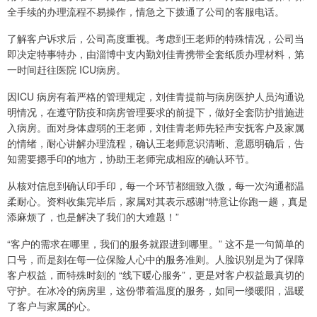
全手续的办理流程不易操作，情急之下拨通了公司的客服电话。
了解客户诉求后，公司高度重视。考虑到王老师的特殊情况，公司当
即决定特事特办，由淄博中支内勤刘佳青携带全套纸质办理材料，第
一时间赶往医院 ICU病房。
因ICU 病房有着严格的管理规定，刘佳青提前与病房医护人员沟通说
明情况，在遵守防疫和病房管理要求的前提下，做好全套防护措施进
入病房。面对身体虚弱的王老师，刘佳青老师先轻声安抚客户及家属
的情绪，耐心讲解办理流程，确认王老师意识清晰、意愿明确后，告
知需要摁手印的地方，协助王老师完成相应的确认环节。
从核对信息到确认印手印，每一个环节都细致入微，每一次沟通都温
柔耐心。资料收集完毕后，家属对其表示感谢“特意让你跑一趟，真是
添麻烦了，也是解决了我们的大难题！”
“客户的需求在哪里，我们的服务就跟进到哪里。” 这不是一句简单的
口号，而是刻在每一位保险人心中的服务准则。人脸识别是为了保障
客户权益，而特殊时刻的 “线下暖心服务”，更是对客户权益最真切的
守护。在冰冷的病房里，这份带着温度的服务，如同一缕暖阳，温暖
了客户与家属的心。