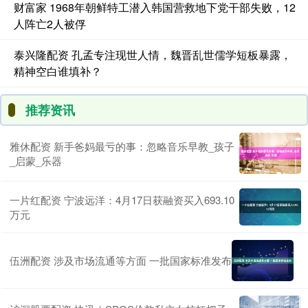
财富家 1968年朝鲜特工潜入韩国营救地下党干部失败，12
人阵亡2人被俘
泰兴隆配资 孔孟专注现世人情，魏晋乱世儒学短板暴露，
精神空白谁填补？
推荐资讯
雅休配资 新手爸妈最亏的事：忽略音乐早教_孩子
_启蒙_乐器
一片红配资 宁波远洋：4月17日获融资买入693.10
万元
伍洲配资 涉及市场流通等方面 一批国家标准发布