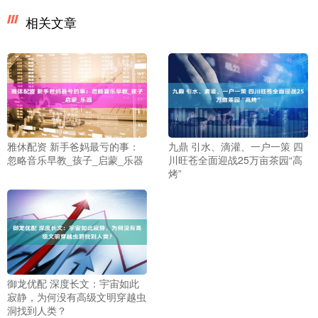
相关文章
雅休配资 新手爸妈最亏的事：
九鼎 引水、滴灌、一户一策 四
忽略音乐早教_孩子_启蒙_乐器
川旺苍全面迎战25万亩茶园“高
烤”
御龙优配 深度长文：宇宙如此
寂静，为何没有高级文明穿越虫
洞找到人类？