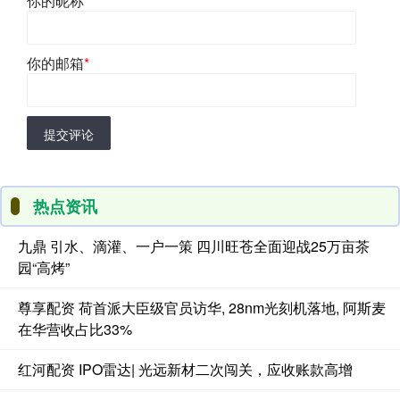
你的昵称
*
你的邮箱
*
提交评论
热点资讯
九鼎 引水、滴灌、一户一策 四川旺苍全面迎战25万亩茶
园“高烤”
尊享配资 荷首派大臣级官员访华, 28nm光刻机落地, 阿斯麦
在华营收占比33%
红河配资 IPO雷达| 光远新材二次闯关，应收账款高增