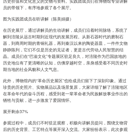
历史价值和文化意义的文物与资料。实践团成员们在博物馆专业讲解
员的带领下，有序地参观了各个展厅。
图为实践团成员在听讲解（陈美娟摄）
在历史展厅，通过讲解员的生动讲解，成员们沿着时间脉络，系统了
解到涪陵从远古时期到近现代的发展历程。从新石器时代的磨制石
器，到商周时期的青铜礼器，再到秦汉以来的陶瓷器皿，一件件文物
静静陈列，它们不仅是历史的见证者，更是古代劳动人民智慧的结
晶。成员们在“巴渝文化”专题展区驻足良久，对涪陵作为巴国故地的
历史地位有了更清晰的认知，仿佛穿越时空，亲身感受着不同历史时
期当地的社会风貌和人文气息。
此外，博物馆内的“革命历史展区”也给成员们留下了深刻印象。通过
珍贵的历史照片、实物展品以及场景复原，大家详细了解了涪陵地区
在革命年代的奋斗历程，感受到老一辈革命者为民族解放事业作出的
牺牲与贡献，进一步激发了爱国情怀。
展开剩余37%
参观过程中，成员们不时驻足观察，积极向讲解员提问，围绕文物背
后的历史背景、工艺特点等展开深入交流。大家纷纷表示，此次参观