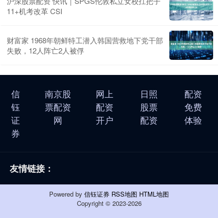
沪深股票配资 快讯｜SPGS伦敦私立女校扛把子
11+机考改革 CSI
财富家 1968年朝鲜特工潜入韩国营救地下党干部
失败，12人阵亡2人被俘
信
南京股
网上
日照
配资
钰
票配资
配资
股票
免费
证
网
开户
配资
体验
券
友情链接：
Powered by
信钰证券
RSS地图
HTML地图
Copyright
© 2023-2026