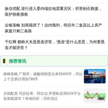
纵信优配 逆行进入委内瑞拉地震重灾区：邻里刨石救援，
医护彻夜搜救
众银策略 别再囤房了！业内预判，明后年二套及以上房产
家庭只剩三条路
千红网 都称大夫是悬壶济世，“悬壶”是什么意思，为何要悬
壶才能济世？
推荐资讯
棒棒策略 广期所：碳酸锂期货仓单25453手，环比
上个交易日增加789手
天猫配资 玛莎拉蒂、阿尔法·罗密欧采用E0X平台
造新能源车？奇瑞回应：没听说过