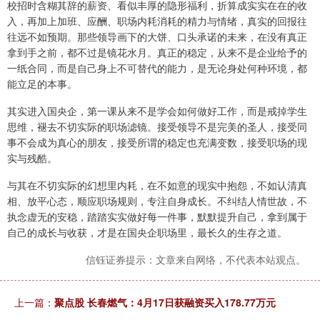
校招时含糊其辞的薪资、看似丰厚的隐形福利，折算成实实在在的收
入，再加上加班、应酬、职场内耗消耗的精力与情绪，真实的回报往
往远不如预期。那些领导画下的大饼、口头承诺的未来，在没有真正
拿到手之前，都不过是镜花水月。真正的稳定，从来不是企业给予的
一纸合同，而是自己身上不可替代的能力，是无论身处何种环境，都
能立足的本事。
其实进入国央企，第一课从来不是学会如何做好工作，而是戒掉学生
思维，褪去不切实际的职场滤镜。接受领导不是完美的圣人，接受同
事不会成为真心的朋友，接受所谓的稳定也充满变数，接受职场的现
实与残酷。
与其在不切实际的幻想里内耗，在不如意的现实中抱怨，不如认清真
相、放平心态，顺应职场规则，专注自身成长。不纠结人情世故，不
执念虚无的安稳，踏踏实实做好每一件事，默默提升自己，拿到属于
自己的成长与收获，才是在国央企职场里，最长久的生存之道。
信钰证券提示：文章来自网络，不代表本站观点。
上一篇：
聚点股 长春燃气：4月17日获融资买入178.77万元