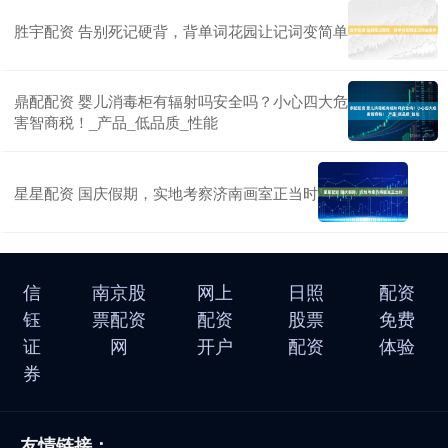
胜宇配资 告别死记硬背，背单词花园让记词变简单
鼎配配资 婴儿消毒柜有辐射吗安全吗？小心四大危
害智商税！_产品_低品质_性能
星星配资 国庆假期，实地考察济南画室正当时
信
南京股
网上
日照
配资
钰
票配资
配资
股票
免费
证
网
开户
配资
体验
券
友情链接：