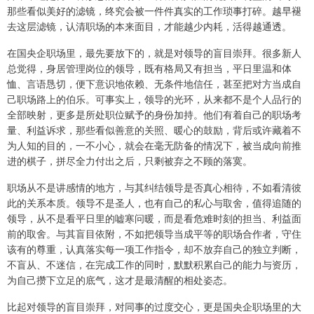
那些看似美好的滤镜，终究会被一件件真实的工作琐事打碎。越早褪
去这层滤镜，认清职场的本来面目，才能越少内耗，活得越通透。
在国央企职场里，最先要放下的，就是对领导的盲目崇拜。很多新人
总觉得，身居管理岗位的领导，既有格局又有担当，平日里温和体
恤、言语恳切，便下意识地依赖、无条件地信任，甚至把对方当成自
己职场路上的伯乐。可事实上，领导的光环，从来都不是个人品行的
全部映射，更多是所处职位赋予的身份加持。他们有着自己的职场考
量、利益诉求，那些看似善意的关照、暖心的鼓励，背后或许藏着不
为人知的目的，一不小心，就会在毫无防备的情况下，被当成向前推
进的棋子，拼尽全力付出之后，只剩被弃之不顾的落寞。
职场从不是讲感情的地方，与其纠结领导是否真心相待，不如看清彼
此的关系本质。领导不是圣人，也有自己的私心与取舍，值得追随的
领导，从不是看平日里的嘘寒问暖，而是看危难时刻的担当、利益面
前的取舍。与其盲目依附，不如把领导当成平等的职场合作者，守住
该有的尊重，认真落实每一项工作指令，却不放弃自己的独立判断，
不盲从、不迷信，在完成工作的同时，默默积累自己的能力与资历，
为自己攒下立足的底气，这才是最清醒的相处姿态。
比起对领导的盲目崇拜，对同事的过度交心，更是国央企职场里的大