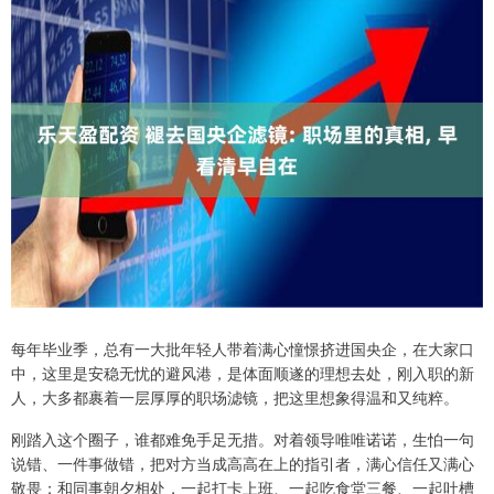
每年毕业季，总有一大批年轻人带着满心憧憬挤进国央企，在大家口
中，这里是安稳无忧的避风港，是体面顺遂的理想去处，刚入职的新
人，大多都裹着一层厚厚的职场滤镜，把这里想象得温和又纯粹。
刚踏入这个圈子，谁都难免手足无措。对着领导唯唯诺诺，生怕一句
说错、一件事做错，把对方当成高高在上的指引者，满心信任又满心
敬畏；和同事朝夕相处，一起打卡上班、一起吃食堂三餐、一起吐槽