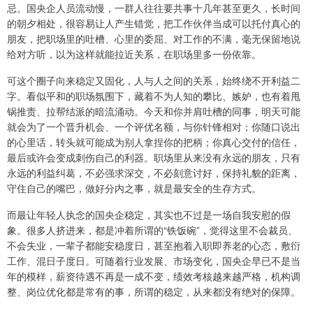
忌。国央企人员流动慢，一群人往往要共事十几年甚至更久，长时间
的朝夕相处，很容易让人产生错觉，把工作伙伴当成可以托付真心的
朋友，把职场里的吐槽、心里的委屈、对工作的不满，毫无保留地说
给对方听，以为这样就能拉近关系，在职场里多一份依靠。
可这个圈子向来稳定又固化，人与人之间的关系，始终绕不开利益二
字。看似平和的职场氛围下，藏着不为人知的攀比、嫉妒，也有着甩
锅推责、拉帮结派的暗流涌动。今天和你并肩吐槽的同事，明天可能
就会为了一个晋升机会、一个评优名额，与你针锋相对；你随口说出
的心里话，转头就可能成为别人拿捏你的把柄；你真心交付的信任，
最后或许会变成刺伤自己的利器。职场里从来没有永远的朋友，只有
永远的利益纠葛，不必强求深交，不必刻意讨好，保持礼貌的距离，
守住自己的嘴巴，做好分内之事，就是最安全的生存方式。
而最让年轻人执念的国央企稳定，其实也不过是一场自我安慰的假
象。很多人挤进来，都是冲着所谓的“铁饭碗”，觉得这里不会裁员、
不会失业，一辈子都能安稳度日，甚至抱着入职即养老的心态，敷衍
工作、混日子度日。可随着行业发展、市场变化，国央企早已不是当
年的模样，薪资待遇不再是一成不变，绩效考核越来越严格，机构调
整、岗位优化都是常有的事，所谓的稳定，从来都没有绝对的保障。