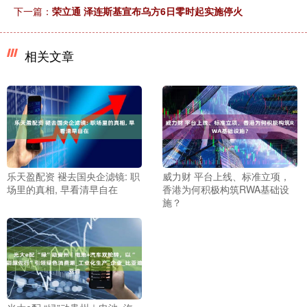
下一篇：
荣立通 泽连斯基宣布乌方6日零时起实施停火
相关文章
乐天盈配资 褪去国央企滤镜: 职
威力财 平台上线、标准立项，
场里的真相, 早看清早自在
香港为何积极构筑RWA基础设
施？