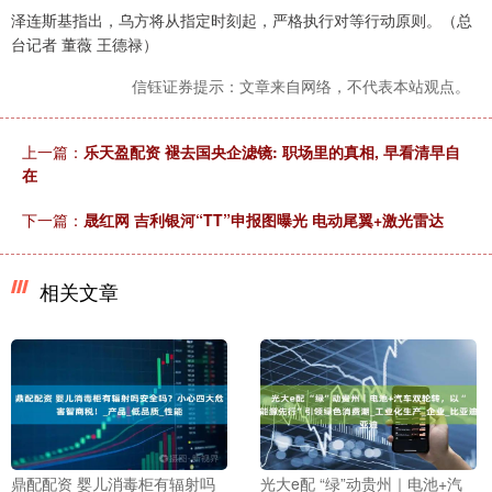
泽连斯基指出，乌方将从指定时刻起，严格执行对等行动原则。（总
台记者 董薇 王德禄）
信钰证券提示：文章来自网络，不代表本站观点。
上一篇：
乐天盈配资 褪去国央企滤镜: 职场里的真相, 早看清早自
在
下一篇：
晟红网 吉利银河“TT”申报图曝光 电动尾翼+激光雷达
相关文章
鼎配配资 婴儿消毒柜有辐射吗
光大e配 “绿”动贵州｜电池+汽