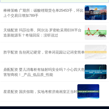
棒棒策略 广期所：碳酸锂期货仓单25453手，环比
上个交易日增加789手
天猫配资 玛莎拉蒂、阿尔法·罗密欧采用E0X平台
造新能源车？奇瑞回应：没听说过
胜宇配资 告别死记硬背，背单词花园让记词变简单
鼎配配资 婴儿消毒柜有辐射吗安全吗？小心四大危
害智商税！_产品_低品质_性能
星星配资 国庆假期，实地考察济南画室正当时