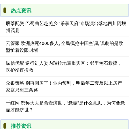
热点资讯
股莘配资 巴蜀曲艺赴羌乡 “乐享天府”专场演出落地四川阿坝
州茂县
云管家 欧洲热死4000多人, 全民疯抢中国空调, 讽刺的是欧
盟忙着设限封堵
纵信优配 逆行进入委内瑞拉地震重灾区：邻里刨石救援，
医护彻夜搜救
众银策略 别再囤房了！业内预判，明后年二套及以上房产
家庭只剩三条路
千红网 都称大夫是悬壶济世，“悬壶”是什么意思，为何要悬
壶才能济世？
推荐资讯