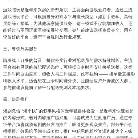
游戏陪玩是近年来兴起的新型兼职，主要面向游戏爱好者。通过主流
游戏陪玩平台，可根据自身游戏水平与擅长类型（如新手教学、高端
局陪练）接单，为其他玩家提供服务。这一模式不仅能增加收入，还
能通过与不同玩家互动拓展社交圈。参与前建议选择资质齐全、用户
评价好的平台，遵守平台规则及行业规范。
三、餐饮外卖服务
随着线上订餐的普及，餐饮外卖行业对配送员的需求持续增长。主流
平台都有灵活的兼职配送岗位，可根据自身时间安排接单送餐。这类
工作时间自由度高，但收入与工作强度、效率挂钩 —— 接单量直接影
响收入水平。适合想在业余时间赚外快、且能适应户外奔波的人群，
参与前建议提前了解平台配送规则及本地要求。
四、短剧推广
短剧凭借 “短平快” 的叙事风格深受年轻群体喜爱，是近年来快速崛起
的内容形式。若对内容推广感兴趣，可尝试成为短剧推广员。通过专
业平台负责优质短剧的分发与推广，吸引更多观众关注。部分平台会
根据推广效果给予佣金或奖励，推广中积累的粉丝资源也能为个人账
号后续发展打基础。需要说明的是，推广效果与内容选择、运营能力