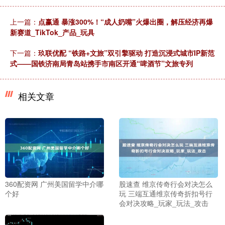
上一篇：
点赢通 暴涨300%！“成人奶嘴”火爆出圈，解压经济再爆
新赛道_TikTok_产品_玩具
下一篇：
玖联优配 “铁路+文旅”双引擎驱动 打造沉浸式城市IP新范
式——国铁济南局青岛站携手市南区开通“啤酒节”文旅专列
相关文章
360配资网 广州美国留学中介哪
股速查 维京传奇行会对决怎么
个好
玩 三端互通维京传奇折扣号行
会对决攻略_玩家_玩法_攻击