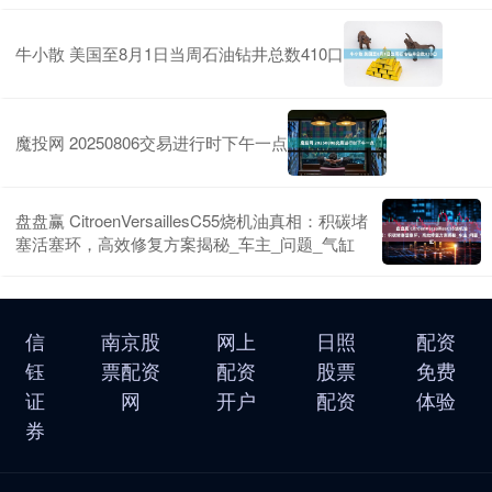
牛小散 美国至8月1日当周石油钻井总数410口
魔投网 20250806交易进行时下午一点
盘盘赢 CitroenVersaillesC55烧机油真相：积碳堵
塞活塞环，高效修复方案揭秘_车主_问题_气缸
信
南京股
网上
日照
配资
钰
票配资
配资
股票
免费
证
网
开户
配资
体验
券