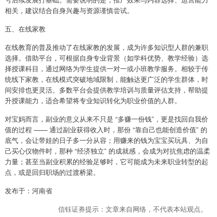
相关，建议结合自身兴趣与资源谨慎尝试。
五、在线家教
在线教育的普及推动了在线家教的发展，成为许多知识型人群的兼职
选择。借助平台，可根据自身专业背景（如学科优势、教学经验）选
择授课科目，通过网络为学生提供一对一或小班教学服务。相较于传
统线下家教，在线模式突破地域限制，能触达更广泛的学生群体，时
间安排也更灵活。多数平台会提供教学培训与质量评估支持，帮助提
升授课能力，适合希望将专业知识转化为职业价值的人群。
对宝妈而言，副业的意义从来不只是 “多赚一份钱”，更是找回自我价
值的过程 —— 通过副业获得收入时，那份 “靠自己也能创造价值” 的
底气，会让带娃的日子多一分从容；用赚来的钱为宝宝买玩具、为自
己买心仪物件时，那种 “经济独立” 的成就感，会成为对抗焦虑的温柔
力量；甚至当副业积累的经验足够时，它可能成为未来职业转型的起
点，或是回归职场的过渡桥梁。
发布于：河南省
信钰证券提示：文章来自网络，不代表本站观点。