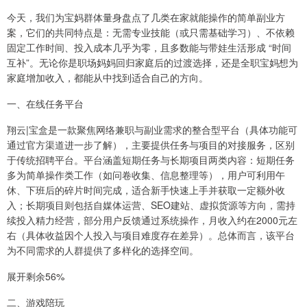
今天，我们为宝妈群体量身盘点了几类在家就能操作的简单副业方
案，它们的共同特点是：无需专业技能（或只需基础学习）、不依赖
固定工作时间、投入成本几乎为零，且多数能与带娃生活形成 “时间
互补”。无论你是职场妈妈回归家庭后的过渡选择，还是全职宝妈想为
家庭增加收入，都能从中找到适合自己的方向。
一、在线任务平台
翔云|宝盒是一款聚焦网络兼职与副业需求的整合型平台（具体功能可
通过官方渠道进一步了解），主要提供任务与项目的对接服务，区别
于传统招聘平台。平台涵盖短期任务与长期项目两类内容：短期任务
多为简单操作类工作（如问卷收集、信息整理等），用户可利用午
休、下班后的碎片时间完成，适合新手快速上手并获取一定额外收
入；长期项目则包括自媒体运营、SEO建站、虚拟货源等方向，需持
续投入精力经营，部分用户反馈通过系统操作，月收入约在2000元左
右（具体收益因个人投入与项目难度存在差异）。总体而言，该平台
为不同需求的人群提供了多样化的选择空间。
展开剩余56%
二、游戏陪玩