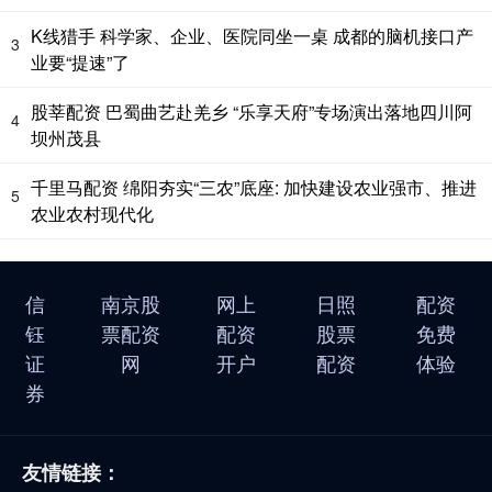
K线猎手 科学家、企业、医院同坐一桌 成都的脑机接口产
3
业要“提速”了
股莘配资 巴蜀曲艺赴羌乡 “乐享天府”专场演出落地四川阿
4
坝州茂县
千里马配资 绵阳夯实“三农”底座: 加快建设农业强市、推进
5
农业农村现代化
信
南京股
网上
日照
配资
钰
票配资
配资
股票
免费
证
网
开户
配资
体验
券
友情链接：