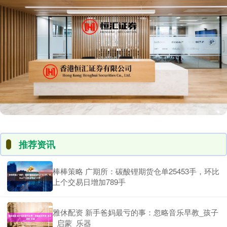
推荐资讯
棒棒策略 广期所：碳酸锂期货仓单25453手，环比
上个交易日增加789手
雅休配资 新手爸妈最亏的事：忽略音乐早教_孩子
_启蒙_乐器