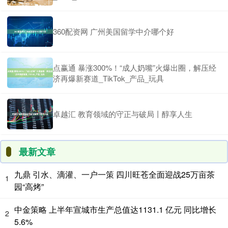
360配资网 广州美国留学中介哪个好
点赢通 暴涨300%！“成人奶嘴”火爆出圈，解压经
济再爆新赛道_TikTok_产品_玩具
卓越汇 教育领域的守正与破局丨醇享人生
最新文章
九鼎 引水、滴灌、一户一策 四川旺苍全面迎战25万亩茶
1
园“高烤”
中金策略 上半年宣城市生产总值达1131.1 亿元 同比增长
2
5.6%