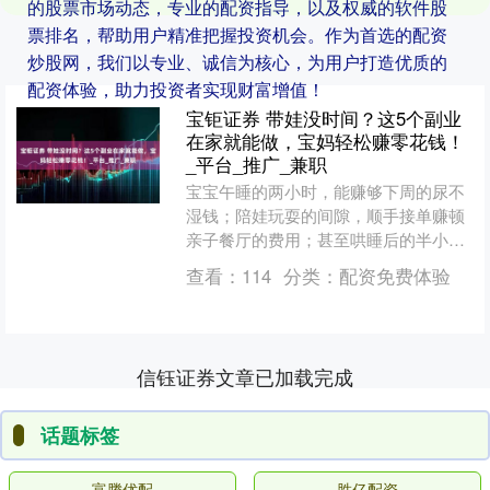
的股票市场动态，专业的配资指导，以及权威的软件股
票排名，帮助用户精准把握投资机会。作为首选的配资
炒股网，我们以专业、诚信为核心，为用户打造优质的
配资体验，助力投资者实现财富增值！
宝钜证券 带娃没时间？这5个副业
在家就能做，宝妈轻松赚零花钱！
_平台_推广_兼职
宝宝午睡的两小时，能赚够下周的尿不
湿钱；陪娃玩耍的间隙，顺手接单赚顿
亲子餐厅的费用；甚至哄睡后的半小
时，就能攒出下个月的绘本基金…… 这
查看：
114
分类：
配资免费体验
样的场景，曾是许多宝妈的....
信钰证券文章已加载完成
话题标签
富腾优配
胜亿配资