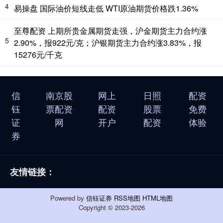
4
易操盘 国际油价短线走低 WTI原油期货价格跌1.36%
至尊配资 上期所贵金属期货走强，沪金期货主力合约涨
5
2.90%，报922元/克；沪银期货主力合约涨3.83%，报
15276元/千克
信
南京股
网上
日照
配资
钰
票配资
配资
股票
免费
证
网
开户
配资
体验
券
友情链接：
Powered by
信钰证券
RSS地图
HTML地图
Copyright
© 2023-2026