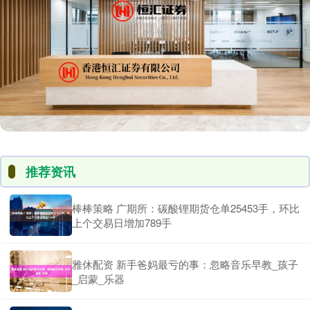
推荐资讯
棒棒策略 广期所：碳酸锂期货仓单25453手，环比
上个交易日增加789手
雅休配资 新手爸妈最亏的事：忽略音乐早教_孩子
_启蒙_乐器