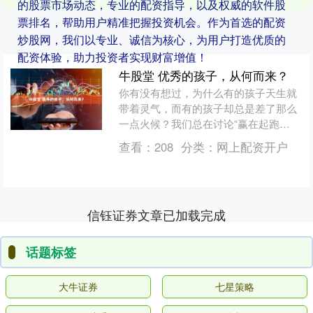
的股票市场动态，专业的配资指导，以及权威的软件股
票排名，帮助用户精准把握投资机会。作为首选的配资
炒股网，我们以专业、诚信为核心，为用户打造优质的
配资体验，助力投资者实现财富增值！
牛股堂 优秀的孩子，从何而来？
你有没有想过，为什么有的孩子天生就
带着灵气，而有的孩子却总是差了那么
一点火候？我们总在讨论“赢在起跑
线”，但真正的起跑线，究竟在哪里？是
查看：
208
分类：
网上配资开户
学区房？是早教班？还是那....
信钰证券文章已加载完成
话题标签
大牛证券
七星策略