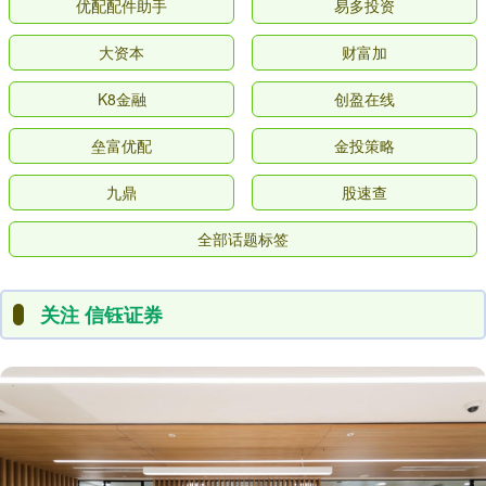
优配配件助手
易多投资
大资本
财富加
K8金融
创盈在线
垒富优配
金投策略
九鼎
股速查
全部话题标签
关注 信钰证券