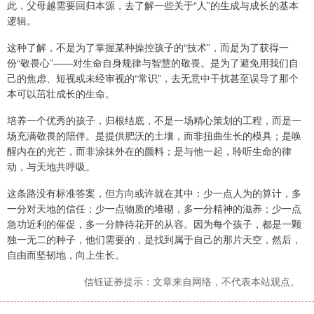
此，父母越需要回归本源，去了解一些关于“人”的生成与成长的基本
逻辑。
这种了解，不是为了掌握某种操控孩子的“技术”，而是为了获得一
份“敬畏心”——对生命自身规律与智慧的敬畏。是为了避免用我们自
己的焦虑、短视或未经审视的“常识”，去无意中干扰甚至误导了那个
本可以茁壮成长的生命。
培养一个优秀的孩子，归根结底，不是一场精心策划的工程，而是一
场充满敬畏的陪伴。是提供肥沃的土壤，而非扭曲生长的模具；是唤
醒内在的光芒，而非涂抹外在的颜料；是与他一起，聆听生命的律
动，与天地共呼吸。
这条路没有标准答案，但方向或许就在其中：少一点人为的算计，多
一分对天地的信任；少一点物质的堆砌，多一分精神的滋养；少一点
急功近利的催促，多一分静待花开的从容。因为每个孩子，都是一颗
独一无二的种子，他们需要的，是找到属于自己的那片天空，然后，
自由而坚韧地，向上生长。
信钰证券提示：文章来自网络，不代表本站观点。