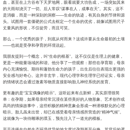
血，甚至在上方谷布下天罗地网，眼看就要大功告成，一场突如其来
的大雨却浇灭了一切。后人常叹“谋事在人，成事在天”。其实，这不
是消极，而是一种深刻的洞察——生命的轨迹，有其自身的节律和源
头。试图用一套僵硬的公式去框定一个生命的优劣，就像试图用尺子
丈量风的形状，不仅徒劳，而且可笑。
那么，一个优秀的孩子，到底从何而来？这或许要从生命最初的土壤
——也就是受孕和孕育的环境说起。
我朋友提到一个概念，叫“生命的根基”。这不仅仅是生理上的健康，
更是一种能量场域的和谐。他分享了一些观察：那些在孕育期，母亲
内心充满愉悦、期待和蓬勃生命力的孩子，出生后往往表现出更强的
安全感与好奇心。这并非玄学，现代心理学和生理学已经证实，母亲
的情绪状态会通过激素等物质直接影响胎儿神经系统的发育。
更有趣的是“宝宝偶像的暗示”。这听起来有点新鲜，其实原理很简
单：在孕期，如果母亲经常沉浸在某些美好的人物形象、艺术创作或
高尚的情操故事中，这些积极的精神意象会形成一种潜移默化的心理
暗示。胎儿虽未出世，却已在感受着母亲情感所营造的“精神气候”。
这就像为一块待雕琢的璞玉，预先注入了一道光的模板。
至于选择在自然生态环境优异的地方度过孕期甚至分娩，其背后的逻