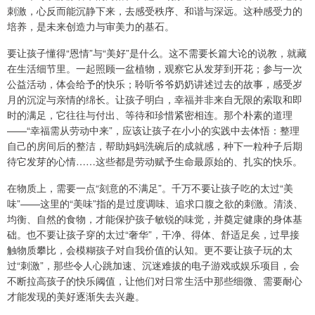
刺激，心反而能沉静下来，去感受秩序、和谐与深远。这种感受力的
培养，是未来创造力与审美力的基石。
要让孩子懂得“恩情”与“美好”是什么。这不需要长篇大论的说教，就藏
在生活细节里。一起照顾一盆植物，观察它从发芽到开花；参与一次
公益活动，体会给予的快乐；聆听爷爷奶奶讲述过去的故事，感受岁
月的沉淀与亲情的绵长。让孩子明白，幸福并非来自无限的索取和即
时的满足，它往往与付出、等待和珍惜紧密相连。那个朴素的道理
——“幸福需从劳动中来”，应该让孩子在小小的实践中去体悟：整理
自己的房间后的整洁，帮助妈妈洗碗后的成就感，种下一粒种子后期
待它发芽的心情……这些都是劳动赋予生命最原始的、扎实的快乐。
在物质上，需要一点“刻意的不满足”。千万不要让孩子吃的太过“美
味”——这里的“美味”指的是过度调味、追求口腹之欲的刺激。清淡、
均衡、自然的食物，才能保护孩子敏锐的味觉，并奠定健康的身体基
础。也不要让孩子穿的太过“奢华”，干净、得体、舒适足矣，过早接
触物质攀比，会模糊孩子对自我价值的认知。更不要让孩子玩的太
过“刺激”，那些令人心跳加速、沉迷难拔的电子游戏或娱乐项目，会
不断拉高孩子的快乐阈值，让他们对日常生活中那些细微、需要耐心
才能发现的美好逐渐失去兴趣。