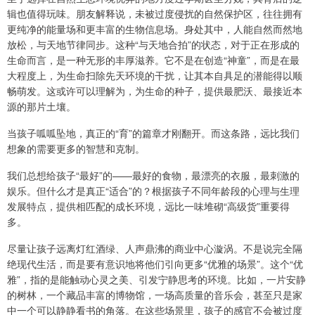
辑也值得玩味。朋友解释说，未被过度侵扰的自然保护区，往往拥有
更纯净的能量场和更丰富的生物信息场。身处其中，人能自然而然地
放松，与天地节律同步。这种“与天地合拍”的状态，对于正在形成的
生命而言，是一种无形的丰厚滋养。它不是在创造“神童”，而是在最
大程度上，为生命扫除先天环境的干扰，让其本自具足的潜能得以顺
畅萌发。这或许可以理解为，为生命的种子，提供最肥沃、最接近本
源的那片土壤。
当孩子呱呱坠地，真正的“育”的篇章才刚翻开。而这条路，远比我们
想象的需要更多的智慧和克制。
我们总想给孩子“最好”的——最好的食物，最漂亮的衣服，最刺激的
娱乐。但什么才是真正“适合”的？根据孩子不同年龄段的心理与生理
发展特点，提供相匹配的成长环境，远比一味堆砌“高级货”重要得
多。
尽量让孩子远离灯红酒绿、人声鼎沸的商业中心漩涡。不是说完全隔
绝现代生活，而是要有意识地将他们引向更多“优雅的场景”。这个“优
雅”，指的是能触动心灵之美、引发宁静思考的环境。比如，一片安静
的树林，一个藏品丰富的博物馆，一场高质量的音乐会，甚至只是家
中一个可以静静看书的角落。在这些场景里，孩子的感官不会被过度