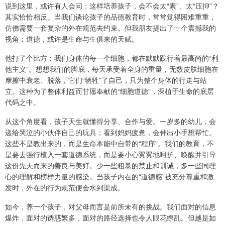
说到这里，或许有人会问：这样培养孩子，会不会太“素”、太“压抑”？
其实恰恰相反。当我们谈论孩子的品德教育时，常常觉得困难重重，
仿佛需要一套复杂的外在规范去约束。但我朋友提出了一个震撼我的
视角：道德，或许是生命与生俱来的天赋。
他打了个比方：我们身体的每一个细胞，都在默默践行着最高尚的“利
他主义”。想想我们的脚底，每天承受着全身的重量，无数皮肤细胞在
摩擦中衰老、脱落，它们“牺牲”了自己，只为整个身体的行走与站
立。这种为了整体利益而甘愿奉献的“细胞道德”，深植于生命的底层
代码之中。
从这个角度看，孩子天生就懂得分享、合作与爱。一岁多的幼儿，会
递给哭泣的小伙伴自己的玩具；看到妈妈疲惫，会伸出小手想帮忙。
这些不是教出来的，而是生命本能中自带的“程序”。我们的教育，不
是要去强行植入一套道德系统，而是要小心翼翼地呵护、唤醒并引导
这份先天而来的善良与美好。少一些粗暴的禁止和训诫，多一些同理
心的理解和榜样力量的感染。当孩子内在的“道德感”被充分尊重和激
发时，外在的行为规范便会水到渠成。
如今，养一个孩子，对父母而言是前所未有的挑战。我们面对的信息
爆炸，面对的诱惑繁多，面对的路径选择也令人眼花缭乱。但越是如