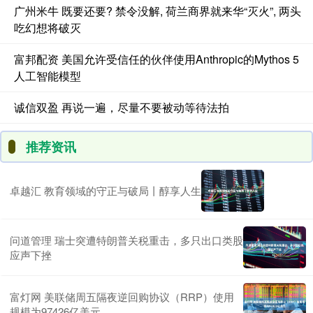
广州米牛 既要还要? 禁令没解, 荷兰商界就来华“灭火”, 两头
吃幻想将破灭
富邦配资 美国允许受信任的伙伴使用Anthropic的Mythos 5
人工智能模型
诚信双盈 再说一遍，尽量不要被动等待法拍
推荐资讯
卓越汇 教育领域的守正与破局丨醇享人生
问道管理 瑞士突遭特朗普关税重击，多只出口类股
应声下挫
富灯网 美联储周五隔夜逆回购协议（RRP）使用
规模为97426亿美元