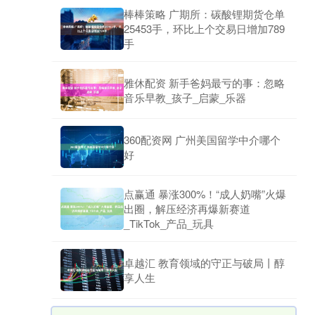
棒棒策略 广期所：碳酸锂期货仓单
25453手，环比上个交易日增加789
手
雅休配资 新手爸妈最亏的事：忽略
音乐早教_孩子_启蒙_乐器
360配资网 广州美国留学中介哪个
好
点赢通 暴涨300%！“成人奶嘴”火爆
出圈，解压经济再爆新赛道
_TikTok_产品_玩具
卓越汇 教育领域的守正与破局丨醇
享人生