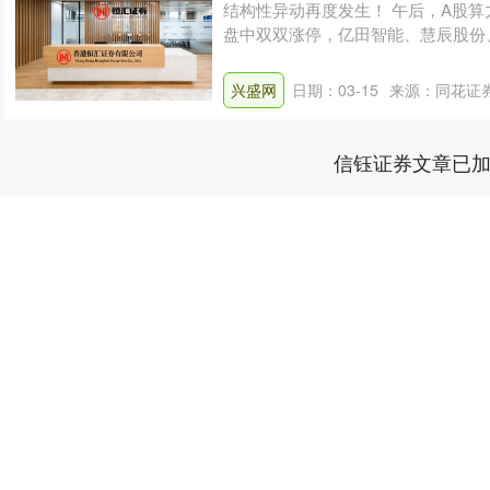
结构性异动再度发生！ 午后，A股
盘中双双涨停，亿田智能、慧辰股份
市场....
兴盛网
日期：03-15
来源：同花证
信钰证券文章已