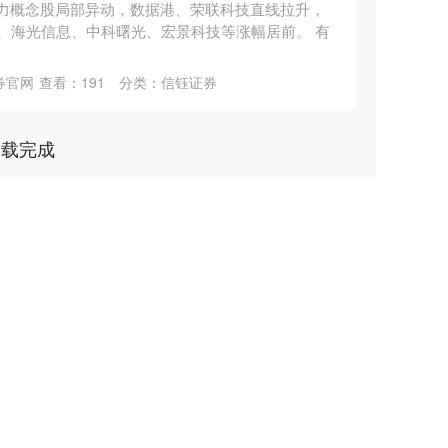
算力概念股局部异动，数据港、荣联科技直线拉升，
、海光信息、中科曙光、宏景科技等涨幅居前。 有
券官网
查看：
191
分类：
信钰证券
加载完成