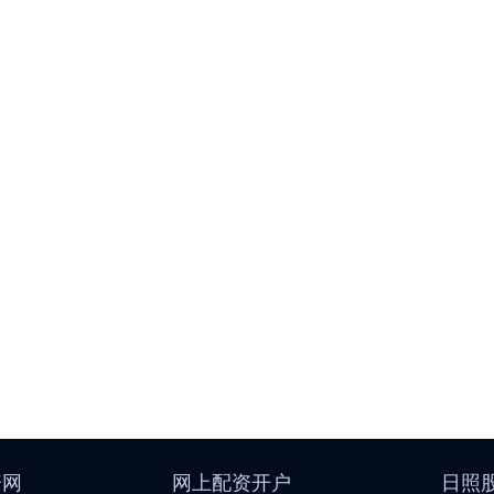
资网
网上配资开户
日照