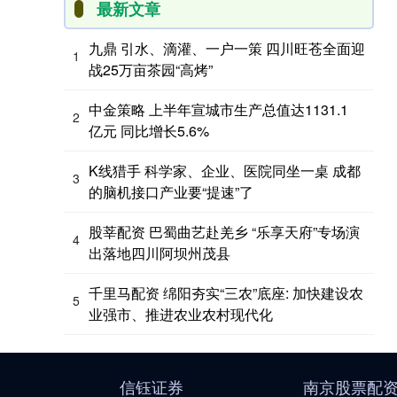
最新文章
九鼎 引水、滴灌、一户一策 四川旺苍全面迎
1
战25万亩茶园“高烤”
中金策略 上半年宣城市生产总值达1131.1
2
亿元 同比增长5.6%
K线猎手 科学家、企业、医院同坐一桌 成都
3
的脑机接口产业要“提速”了
股莘配资 巴蜀曲艺赴羌乡 “乐享天府”专场演
4
出落地四川阿坝州茂县
千里马配资 绵阳夯实“三农”底座: 加快建设农
5
业强市、推进农业农村现代化
信钰证券
南京股票配