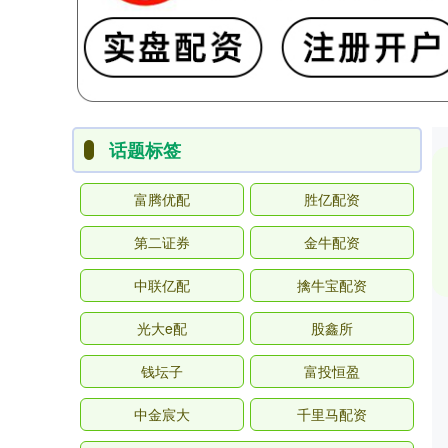
话题标签
富腾优配
胜亿配资
第二证券
金牛配资
中联亿配
擒牛宝配资
光大e配
股鑫所
钱坛子
富投恒盈
中金宸大
千里马配资