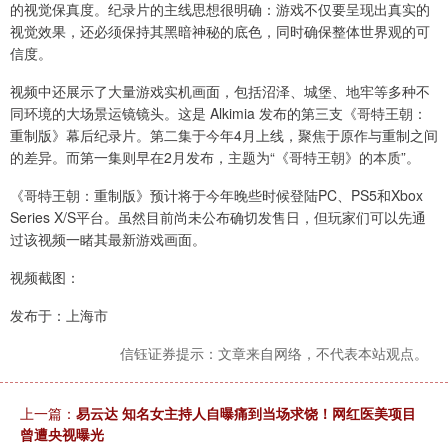
的视觉保真度。纪录片的主线思想很明确：游戏不仅要呈现出真实的
视觉效果，还必须保持其黑暗神秘的底色，同时确保整体世界观的可
信度。
视频中还展示了大量游戏实机画面，包括沼泽、城堡、地牢等多种不
同环境的大场景运镜镜头。这是 Alkimia 发布的第三支《哥特王朝：
重制版》幕后纪录片。第二集于今年4月上线，聚焦于原作与重制之间
的差异。而第一集则早在2月发布，主题为“《哥特王朝》的本质”。
《哥特王朝：重制版》预计将于今年晚些时候登陆PC、PS5和Xbox
Series X/S平台。虽然目前尚未公布确切发售日，但玩家们可以先通
过该视频一睹其最新游戏画面。
视频截图：
发布于：上海市
信钰证券提示：文章来自网络，不代表本站观点。
上一篇：
易云达 知名女主持人自曝痛到当场求饶！网红医美项目
曾遭央视曝光