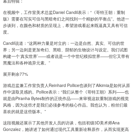
幕后特辑：
在视频中，工作室美术总监Daniel Candil表示：“《哥特王朝：重制
版》需要在写实可信与黑暗奇幻之间找到一个精妙的平衡点”。他进一
步谈到，在颜色和材质的呈现上，希望游戏看起来既逼真又具有可信
度。
Candil说道：“这两种力量是对立的：一边是自然、真实、可信的世
界；另一边则是更加奇幻、黑暗、阴郁的生物设计与设定。我们试图
构建一个‘真实世界’——或者说是一个中世纪模拟世界——但它又带有
黑魔法和各种诡异元素。”
展开剩余77%
游戏总监兼工作室负责人Reinhard Pollice也谈到了Alkimia是如何从原
作中汲取灵感的。Pollice表示：“我们从整个《哥特王朝》系列——也
就是由Piranha Bytes制作的正统作品——来审视这款重制游戏的视觉
风格，因为这些才是我们必须参考的核心作品。我也认为，粉丝们最
喜欢的就是这些版本。”
这段视频还展示了其他开发人员的访谈，包括初级3D美术师Ana
Gonzalez，她讲述了如何通过现代工具重新诠释原作，从而实现更高