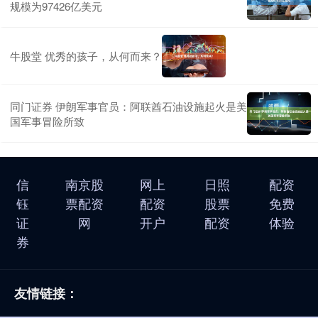
规模为97426亿美元
牛股堂 优秀的孩子，从何而来？
同门证券 伊朗军事官员：阿联酋石油设施起火是美
国军事冒险所致
信
南京股
网上
日照
配资
钰
票配资
配资
股票
免费
证
网
开户
配资
体验
券
友情链接：