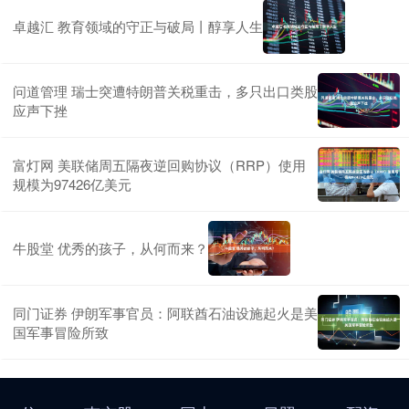
卓越汇 教育领域的守正与破局丨醇享人生
问道管理 瑞士突遭特朗普关税重击，多只出口类股
应声下挫
富灯网 美联储周五隔夜逆回购协议（RRP）使用
规模为97426亿美元
牛股堂 优秀的孩子，从何而来？
同门证券 伊朗军事官员：阿联酋石油设施起火是美
国军事冒险所致