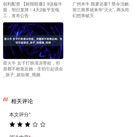
创利配资 【财闻联播】9连板牛
广州米牛 既要还要? 禁令没解,
股，明日复牌！4天2板平安电
荷兰商界就来华“灭火”, 两头吃
工，发布公告
幻想将破灭
星火牛 女子打扮清凉带娃，邻
居都不敢靠近她：生怕引起误会
_孩子_超短裙_视频
相关评论
本文评分
*