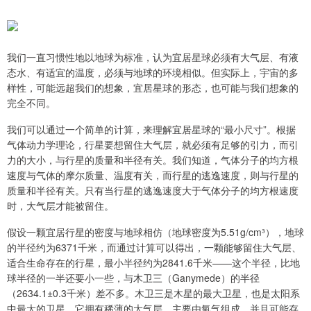
我们一直习惯性地以地球为标准，认为宜居星球必须有大气层、有液
态水、有适宜的温度，必须与地球的环境相似。但实际上，宇宙的多
样性，可能远超我们的想象，宜居星球的形态，也可能与我们想象的
完全不同。
我们可以通过一个简单的计算，来理解宜居星球的“最小尺寸”。根据
气体动力学理论，行星要想留住大气层，就必须有足够的引力，而引
力的大小，与行星的质量和半径有关。我们知道，气体分子的均方根
速度与气体的摩尔质量、温度有关，而行星的逃逸速度，则与行星的
质量和半径有关。只有当行星的逃逸速度大于气体分子的均方根速度
时，大气层才能被留住。
假设一颗宜居行星的密度与地球相仿（地球密度为5.51g/cm³），地球
的半径约为6371千米，而通过计算可以得出，一颗能够留住大气层、
适合生命存在的行星，最小半径约为2841.6千米——这个半径，比地
球半径的一半还要小一些，与木卫三（Ganymede）的半径
（2634.1±0.3千米）差不多。木卫三是木星的最大卫星，也是太阳系
中最大的卫星，它拥有稀薄的大气层，主要由氧气组成，并且可能存