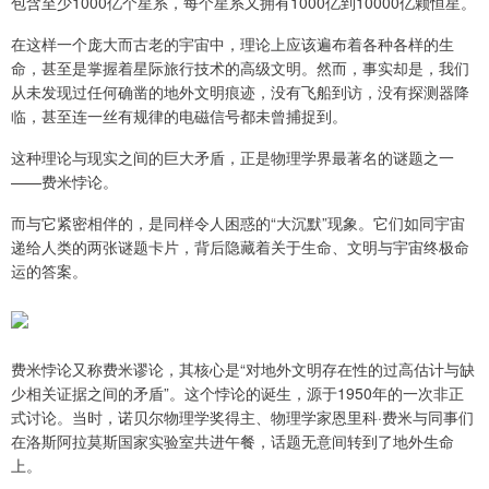
包含至少1000亿个星系，每个星系又拥有1000亿到10000亿颗恒星。
在这样一个庞大而古老的宇宙中，理论上应该遍布着各种各样的生
命，甚至是掌握着星际旅行技术的高级文明。然而，事实却是，我们
从未发现过任何确凿的地外文明痕迹，没有飞船到访，没有探测器降
临，甚至连一丝有规律的电磁信号都未曾捕捉到。
这种理论与现实之间的巨大矛盾，正是物理学界最著名的谜题之一
——费米悖论。
而与它紧密相伴的，是同样令人困惑的“大沉默”现象。它们如同宇宙
递给人类的两张谜题卡片，背后隐藏着关于生命、文明与宇宙终极命
运的答案。
费米悖论又称费米谬论，其核心是“对地外文明存在性的过高估计与缺
少相关证据之间的矛盾”。这个悖论的诞生，源于1950年的一次非正
式讨论。当时，诺贝尔物理学奖得主、物理学家恩里科·费米与同事们
在洛斯阿拉莫斯国家实验室共进午餐，话题无意间转到了地外生命
上。