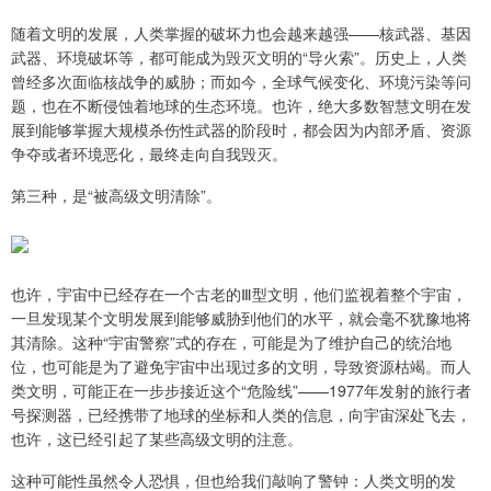
随着文明的发展，人类掌握的破坏力也会越来越强——核武器、基因
武器、环境破坏等，都可能成为毁灭文明的“导火索”。历史上，人类
曾经多次面临核战争的威胁；而如今，全球气候变化、环境污染等问
题，也在不断侵蚀着地球的生态环境。也许，绝大多数智慧文明在发
展到能够掌握大规模杀伤性武器的阶段时，都会因为内部矛盾、资源
争夺或者环境恶化，最终走向自我毁灭。
第三种，是“被高级文明清除”。
也许，宇宙中已经存在一个古老的Ⅲ型文明，他们监视着整个宇宙，
一旦发现某个文明发展到能够威胁到他们的水平，就会毫不犹豫地将
其清除。这种“宇宙警察”式的存在，可能是为了维护自己的统治地
位，也可能是为了避免宇宙中出现过多的文明，导致资源枯竭。而人
类文明，可能正在一步步接近这个“危险线”——1977年发射的旅行者
号探测器，已经携带了地球的坐标和人类的信息，向宇宙深处飞去，
也许，这已经引起了某些高级文明的注意。
这种可能性虽然令人恐惧，但也给我们敲响了警钟：人类文明的发