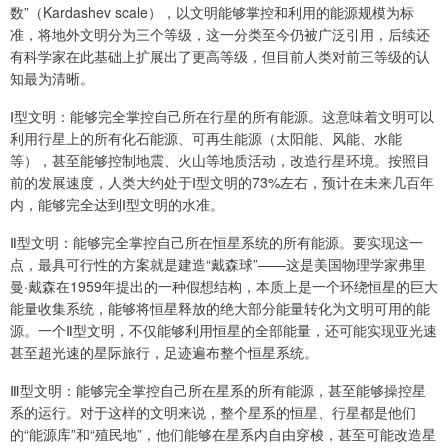
数”（Kardashev scale），以文明能够掌控和利用的能源规模为标
准，将地外文明分为三个等级，这一分类至今仍被广泛引用，后续还
有科学家在此基础上扩展出了更高等级，但目前人类对前三等级的认
知最为清晰。
Ⅰ型文明：能够完全掌控自己所在行星的所有能源。这意味着文明可以
利用行星上的所有化石能源、可再生能源（太阳能、风能、水能
等），甚至能够控制地震、火山等地质活动，改造行星环境。按照目
前的发展速度，人类大约处于Ⅰ型文明的73%左右，预计在未来几百年
内，能够完全达到Ⅰ型文明的水准。
Ⅱ型文明：能够完全掌控自己所在恒星系统的所有能源。要实现这一
点，最具可行性的方案就是建造“戴森球”——这是美国物理学家弗里
曼·戴森在1959年提出的一种假想结构，本质上是一个环绕恒星的巨大
能量收集系统，能够将恒星释放的绝大部分能量转化为文明可用的能
源。一个Ⅱ型文明，不仅能够利用恒星的全部能量，还可能实现亚光速
甚至超光速的星际旅行，足迹遍布整个恒星系统。
Ⅲ型文明：能够完全掌控自己所在星系的所有能源，甚至能够操控星
系的运行。对于这样的文明来说，整个星系的恒星、行星都是他们
的“能源库”和“殖民地”，他们能够在星系内自由穿梭，甚至可能改造星