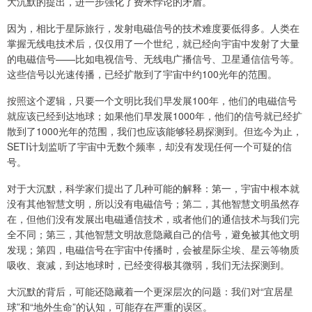
大沉默的提出，进一步强化了费米悖论的矛盾。
因为，相比于星际旅行，发射电磁信号的技术难度要低得多。人类在
掌握无线电技术后，仅仅用了一个世纪，就已经向宇宙中发射了大量
的电磁信号——比如电视信号、无线电广播信号、卫星通信信号等。
这些信号以光速传播，已经扩散到了宇宙中约100光年的范围。
按照这个逻辑，只要一个文明比我们早发展100年，他们的电磁信号
就应该已经到达地球；如果他们早发展1000年，他们的信号就已经扩
散到了1000光年的范围，我们也应该能够轻易探测到。但迄今为止，
SETI计划监听了宇宙中无数个频率，却没有发现任何一个可疑的信
号。
对于大沉默，科学家们提出了几种可能的解释：第一，宇宙中根本就
没有其他智慧文明，所以没有电磁信号；第二，其他智慧文明虽然存
在，但他们没有发展出电磁通信技术，或者他们的通信技术与我们完
全不同；第三，其他智慧文明故意隐藏自己的信号，避免被其他文明
发现；第四，电磁信号在宇宙中传播时，会被星际尘埃、星云等物质
吸收、衰减，到达地球时，已经变得极其微弱，我们无法探测到。
大沉默的背后，可能还隐藏着一个更深层次的问题：我们对“宜居星
球”和“地外生命”的认知，可能存在严重的误区。