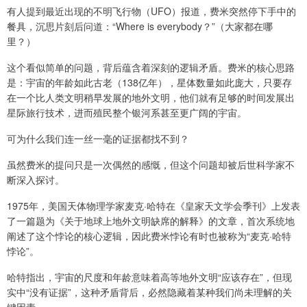
有人提到最近出现的不明飞行物（UFO）报道，费米突然停下手中的
餐具，沉思片刻后问道：“Where is everybody？”（大家都在哪
里？）
这个看似简单的问题，背后蕴含着深刻的逻辑矛盾。费米的核心思路
是：宇宙的年龄如此古老（138亿年），星体数量如此庞大，只要存
在一个比人类文明稍早发展的地外文明，他们就有足够的时间发展出
星际旅行技术，进而殖民整个银河系甚至更广阔的宇宙。
可为什么我们连一丝一毫的证据都找不到？
虽然费米的提问只是一次偶然的感慨，但这个问题却被后世科学家不
断深入探讨。
1975年，美国天体物理学家麦克·哈特在《皇家天文学会季刊》上发表
了一篇题为《关于地球上地外文明缺席的解释》的文章，首次系统地
阐述了这个悖论的核心逻辑，因此费米悖论有时也被称为“麦克·哈特
悖论”。
哈特指出，宇宙的尺度和年龄意味着高等地外文明“应该存在”，但现
实中“没有证据”，这种矛盾背后，必然隐藏着某种我们尚未理解的关
键因素。