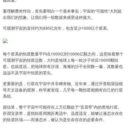
要理解费米悖论，首先要明白一个基本事实：宇宙的“可能性”大到超
出我们的想象。让我们用一组数据来感受这种庞大。
可观测宇宙的直径约为930亿光年，包含至少1000亿个星系。
每个星系的恒星数量平均在1000亿到10000亿颗之间，这意味着整个
可观测宇宙的恒星总数，大约是地球上每一粒沙子对应10000颗恒
星。也就是说，把地球所有沙漠、海滩的沙子全部数一遍，其数量也
远远不及宇宙中恒星的零头。
更重要的是，行星在宇宙中并非稀有物。近年来，通过开普勒望远镜
等天文设备的观测，科学家发现，几乎每一颗恒星都拥有自己的行星
系统。
据估算，整个宇宙中可能存在上万亿颗处于“宜居带”内的类地行星。
所谓宜居带，是指恒星周围距离适中、温度适宜，能够让液态水存在
的轨道区域——而液态水，被认为是生命存在的必要条件。