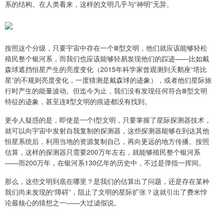
系的结构。在人类看来，这样的文明几乎与“神明”无异。
按照这个分级，只要宇宙中存在一个Ⅲ型文明，他们就应该能够轻松
殖民整个银河系，而我们也应该能够轻易发现他们的踪迹——比如戴
森球遮挡恒星产生的亮度变化（2015年科学家曾观测到天鹅座“塔比
星”的不规则亮度变化，一度猜测是戴森球的迹象），或者他们星际旅
行时产生的能量波动。但迄今为止，我们没有发现任何符合Ⅲ型文明
特征的迹象，甚至连Ⅱ型文明的痕迹都没有找到。
更令人疑惑的是，即使是一个Ⅰ型文明，只要掌握了星际探测器技术，
就可以向宇宙中发射自我复制的探测器，这些探测器能够在到达其他
恒星系统后，利用当地的资源复制自己，再向更远的地方传播。按照
估算，这样的探测器只需要200万年左右，就能够殖民整个银河系
——而200万年，在银河系130亿年的历史中，不过是弹指一挥间。
那么，这些文明到底在哪里？是我们的估算出了问题，还是存在某种
我们尚未发现的“障碍”，阻止了文明的星际扩张？这就引出了费米悖
论最核心的猜想之一——大过滤假说。