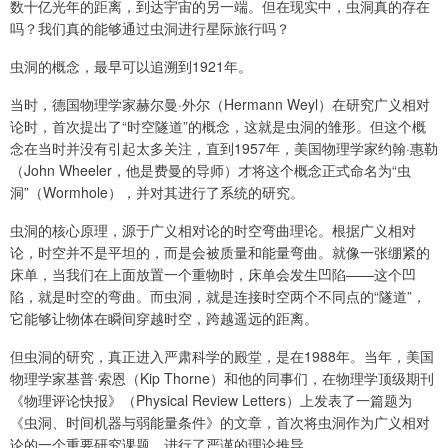
数十亿光年的距离，到达宇宙的另一端。但在现实中，虫洞真的存在
吗？我们真的能够通过虫洞进行星际旅行吗？
虫洞的概念，最早可以追溯到1921年。
当时，德国物理学家赫尔曼·外尔（Hermann Weyl）在研究广义相对
论时，首次提出了“时空隧道”的概念，这就是虫洞的雏形。但这个概
念在当时并没有引起太多关注，直到1957年，美国物理学家约翰·惠勒
（John Wheeler，他是费曼的导师）才将这个概念正式命名为“虫
洞”（Wormhole），并对其进行了系统的研究。
虫洞的核心原理，源于广义相对论的时空弯曲理论。根据广义相对
论，时空并不是平坦的，而是会被质量和能量弯曲。就像一张绷紧的
床单，当我们在上面放置一个重物时，床单会发生凹陷——这个凹
陷，就是时空的弯曲。而虫洞，就是连接时空两个不同点的“隧道”，
它能够让物体在瞬间穿越时空，跨越遥远的距离。
但虫洞的研究，真正进入严肃科学的殿堂，是在1988年。当年，美国
物理学家基普·索恩（Kip Thorne）和他的同事们，在物理学顶级期刊
《物理评论快报》（Physical Review Letters）上发表了一篇题为
《虫洞、时间机器与弱能量条件》的文章，首次将虫洞作为广义相对
论的一个重要研究课题，进行了严谨的理论推导。