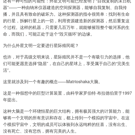
还有一种可怕的可能性：外星文明可能已经发明了“自我复制的末日机
器”——一种由纳米仪器建造的空间探测器，能够自我复制、自我传
播，并且具有致命的破坏力。这种探测器的指令很简单：找到有生命
的行星，拆解行星上的一切，利用资源建造新的探测器，然后重复这
个过程。这样的机器，只需要几百万年，就能够摧毁整个银河系的生
命，而我们，可能正处于这个“毁灭循环”的边缘。
为什么外星文明一定要进行星际殖民呢？
也许，对于高级文明来说，星际殖民并不是一个有吸引力的选择，他
们可能更愿意选择“隐居”，在自己的星球上，享受属于自己的“完美生
活”。
这里就涉及到一个有趣的概念——Matrioshaka大脑。
这是一种假想中的巨型计算装置，由科学家罗伯特·布拉德伯里于1997
年提出。
这种大脑是一个环绕恒星的巨大结构，拥有极其强大的计算能力，能
够将一个文明的所有意识和存在，都上传到一个模拟的宇宙中。在这
个模拟宇宙中，文明的成员可以体验到永远纯粹的狂喜，没有出生、
没有死亡、没有悲伤，拥有完美的人生。